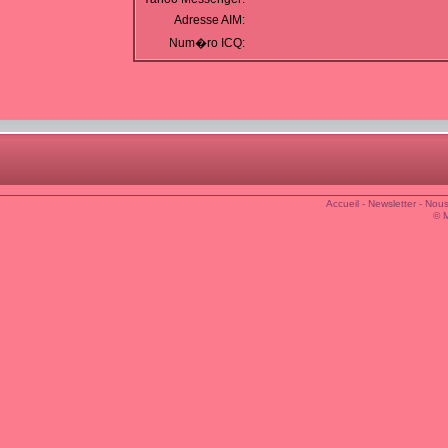
Adresse AIM:
Num�ro ICQ:
Accueil
-
Newsletter
-
Nous
© 