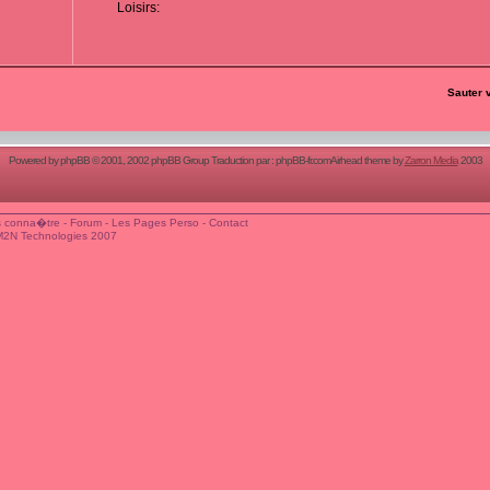
Loisirs:
Sauter 
Powered by
phpBB
© 2001, 2002 phpBB Group Traduction par :
phpBB-fr.com
Airhead theme by
Zarron Media
2003
 conna�tre
-
Forum
-
Les Pages Perso
-
Contact
M2N Technologies 2007