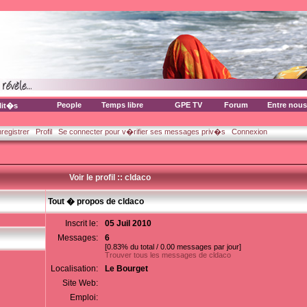
People
Temps libre
GPE TV
Forum
Entre nous
lit�s
nregistrer
Profil
Se connecter pour v�rifier ses messages priv�s
Connexion
Voir le profil :: cldaco
Tout � propos de cldaco
Inscrit le:
05 Juil 2010
Messages:
6
[0.83% du total / 0.00 messages par jour]
Trouver tous les messages de cldaco
Localisation:
Le Bourget
Site Web:
Emploi: