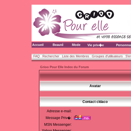
Accueil
Beauté
Mode
Vie priv�e
Personna
FAQ
Rechercher
Liste des Membres
Groupes d'utilisateurs
S'e
Grioo Pour Elle Index du Forum
Avatar
Contact cldaco
Adresse e-mail:
Message Priv�:
MSN Messenger:
Yahoo Messenger: