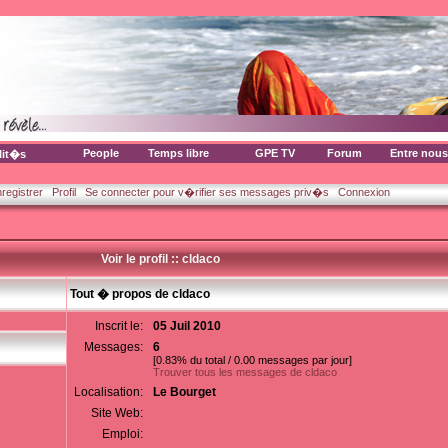
People
Temps libre
GPE TV
Forum
Entre nous
lit�s
nregistrer
Profil
Se connecter pour v�rifier ses messages priv�s
Connexion
Voir le profil :: cldaco
Tout � propos de cldaco
Inscrit le:
05 Juil 2010
Messages:
6
[0.83% du total / 0.00 messages par jour]
Trouver tous les messages de cldaco
Localisation:
Le Bourget
Site Web:
Emploi: