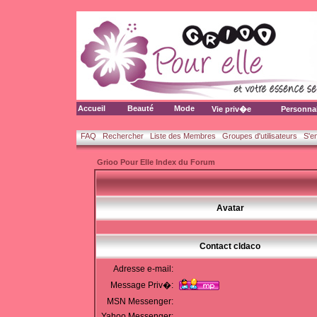
Accueil
Beauté
Mode
Vie priv�e
Personna
FAQ
Rechercher
Liste des Membres
Groupes d'utilisateurs
S'e
Grioo Pour Elle Index du Forum
Avatar
Contact cldaco
Adresse e-mail:
Message Priv�:
MSN Messenger:
Yahoo Messenger: