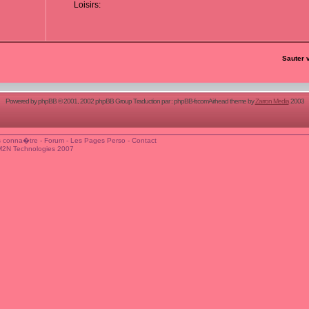
Loisirs:
Sauter 
Powered by
phpBB
© 2001, 2002 phpBB Group Traduction par :
phpBB-fr.com
Airhead theme by
Zarron Media
2003
 conna�tre
-
Forum
-
Les Pages Perso
-
Contact
M2N Technologies 2007