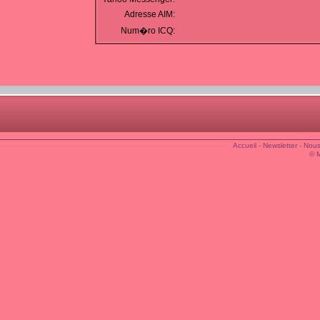
Adresse AIM:
Num�ro ICQ:
Accueil
-
Newsletter
-
Nous
© 