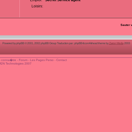
Emploi:
Secret Service agent
Loisirs:
Sauter 
Powered by
phpBB
© 2001, 2002 phpBB Group Traduction par :
phpBB-fr.com
Airhead theme by
Zarron Media
2003
 conna�tre
-
Forum
-
Les Pages Perso
-
Contact
M2N Technologies 2007