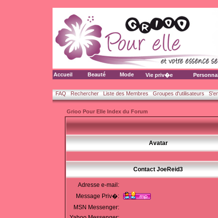
Accueil
Beauté
Mode
Vie priv�e
Personna
FAQ
Rechercher
Liste des Membres
Groupes d'utilisateurs
S'e
Grioo Pour Elle Index du Forum
Avatar
Contact JoeReid3
Adresse e-mail:
Message Priv�:
MSN Messenger:
Yahoo Messenger: