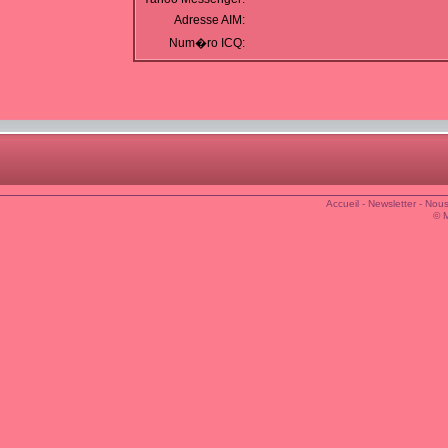
Adresse AIM:
Num�ro ICQ:
Accueil
-
Newsletter
-
Nous
© 