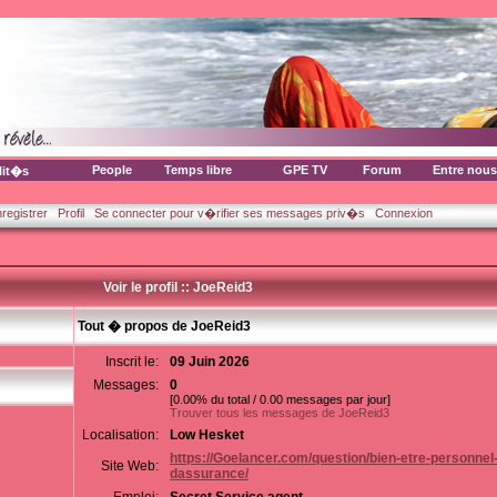
People
Temps libre
GPE TV
Forum
Entre nous
lit�s
nregistrer
Profil
Se connecter pour v�rifier ses messages priv�s
Connexion
Voir le profil :: JoeReid3
Tout � propos de JoeReid3
Inscrit le:
09 Juin 2026
Messages:
0
[0.00% du total / 0.00 messages par jour]
Trouver tous les messages de JoeReid3
Localisation:
Low Hesket
https://Goelancer.com/question/bien-etre-personnel
Site Web:
dassurance/