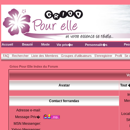
Accueil
Beauté
Mode
Peo
Vie priv�e
Personnalit�s
FAQ
Rechercher
Liste des Membres
Groupes d'utilisateurs
S'enregistrer
Profil
Se 
Grioo Pour Elle Index du Forum
Vo
Avatar
Tout 
I
Me
Contact ferrandas
Adresse e-mail:
Local
Message Priv�:
Si
MSN Messenger:
Yahoo Messenger: