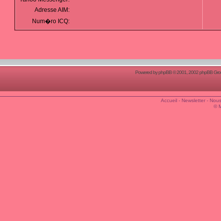
Adresse AIM:
Num�ro ICQ:
Powered by
phpBB
© 2001, 2002 phpBB Group
Accueil
-
Newsletter
-
Nous
© 