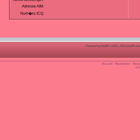
Adresse AIM:
Num�ro ICQ:
Powered by
phpBB
© 2001, 2002 phpBB Group
Accueil
-
Newsletter
-
Nous
© 