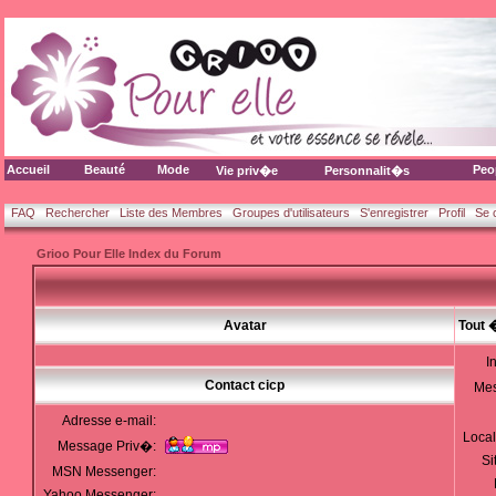
Accueil
Beauté
Mode
Peo
Vie priv�e
Personnalit�s
FAQ
Rechercher
Liste des Membres
Groupes d'utilisateurs
S'enregistrer
Profil
Se 
Grioo Pour Elle Index du Forum
Avatar
Tout 
I
Contact cicp
Me
Adresse e-mail:
Local
Message Priv�:
Si
MSN Messenger:
Yahoo Messenger: