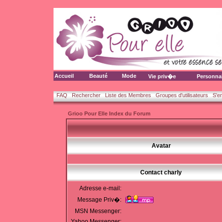
Accueil
Beauté
Mode
Vie priv�e
Personna
FAQ
Rechercher
Liste des Membres
Groupes d'utilisateurs
S'e
Grioo Pour Elle Index du Forum
Avatar
Contact charly
Adresse e-mail:
Message Priv�:
MSN Messenger:
Yahoo Messenger: