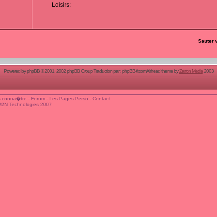
Loisirs:
Sauter 
Powered by
phpBB
© 2001, 2002 phpBB Group Traduction par :
phpBB-fr.com
Airhead theme by
Zarron Media
2003
 conna�tre
-
Forum
-
Les Pages Perso
-
Contact
M2N Technologies 2007