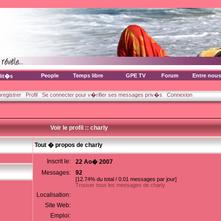
People
Temps libre
GPE TV
Forum
Entre nous
lit�s
nregistrer
Profil
Se connecter pour v�rifier ses messages priv�s
Connexion
Voir le profil :: charly
Tout � propos de charly
Inscrit le:
22 Ao� 2007
Messages:
92
[12.74% du total / 0.01 messages par jour]
Trouver tous les messages de charly
Localisation:
Site Web:
Emploi: