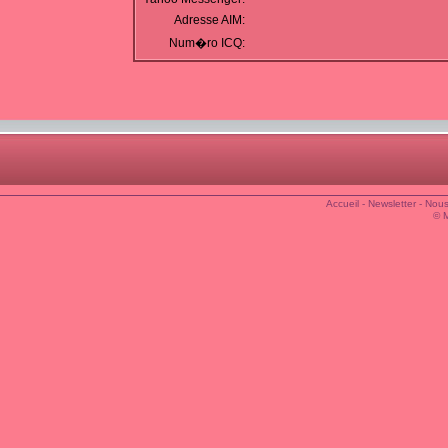
Adresse AIM:
Num�ro ICQ:
Accueil
-
Newsletter
-
Nous
© 