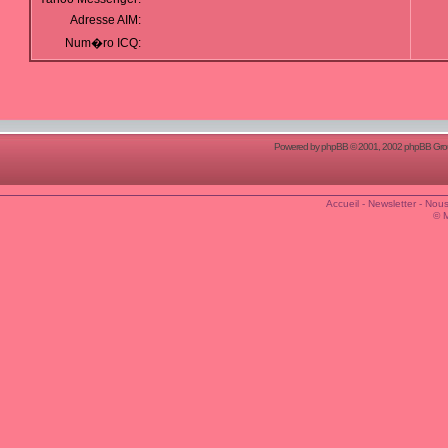
Adresse AIM:
Num�ro ICQ:
Powered by
phpBB
© 2001, 2002 phpBB Group
Accueil
-
Newsletter
-
Nous
© 