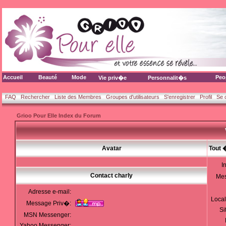
Accueil
Beauté
Mode
Peo
Vie priv�e
Personnalit�s
FAQ
Rechercher
Liste des Membres
Groupes d'utilisateurs
S'enregistrer
Profil
Se 
Grioo Pour Elle Index du Forum
Avatar
Tout 
I
Contact charly
Me
Adresse e-mail:
Local
Message Priv�:
Si
MSN Messenger:
Yahoo Messenger: