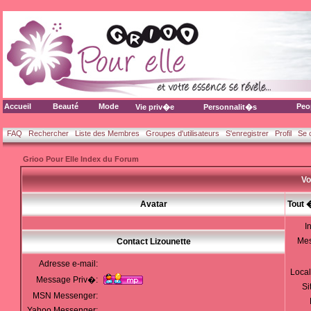
Accueil
Beauté
Mode
Peo
Vie priv�e
Personnalit�s
FAQ
Rechercher
Liste des Membres
Groupes d'utilisateurs
S'enregistrer
Profil
Se 
Grioo Pour Elle Index du Forum
Vo
Avatar
Tout 
I
Me
Contact Lizounette
Adresse e-mail:
Local
Message Priv�:
Si
MSN Messenger:
Yahoo Messenger: