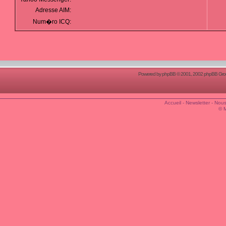
Adresse AIM:
Num�ro ICQ:
Powered by
phpBB
© 2001, 2002 phpBB Group
Accueil
-
Newsletter
-
Nous
© 