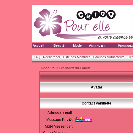
Accueil
Beauté
Mode
Vie priv�e
Personna
FAQ
Rechercher
Liste des Membres
Groupes d'utilisateurs
S'e
Grioo Pour Elle Index du Forum
Avatar
Contact vanillette
Adresse e-mail:
Message Priv�:
MSN Messenger:
Yahoo Messenger: