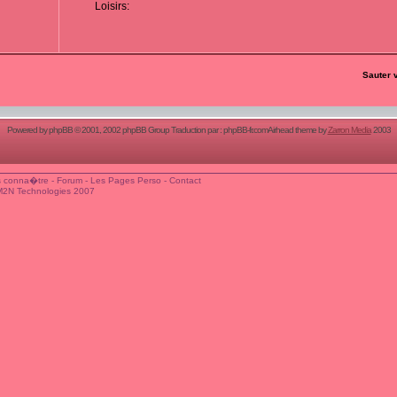
Loisirs:
Sauter 
Powered by
phpBB
© 2001, 2002 phpBB Group Traduction par :
phpBB-fr.com
Airhead theme by
Zarron Media
2003
 conna�tre
-
Forum
-
Les Pages Perso
-
Contact
M2N Technologies 2007