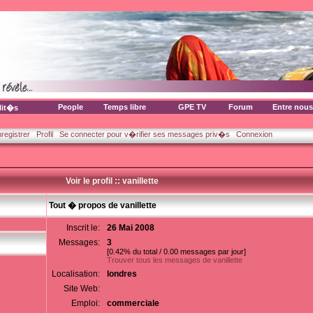
People
Temps libre
GPE TV
Forum
Entre nous
lit�s
nregistrer
Profil
Se connecter pour v�rifier ses messages priv�s
Connexion
Voir le profil :: vanillette
Tout � propos de vanillette
Inscrit le:
26 Mai 2008
Messages:
3
[0.42% du total / 0.00 messages par jour]
Trouver tous les messages de vanillette
Localisation:
londres
Site Web:
Emploi:
commerciale