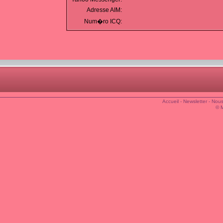
Adresse AIM:
Num�ro ICQ:
Accueil
-
Newsletter
-
Nous
© 