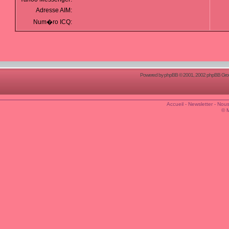
Adresse AIM:
Num�ro ICQ:
Powered by
phpBB
© 2001, 2002 phpBB Group
Accueil
-
Newsletter
-
Nous
© 