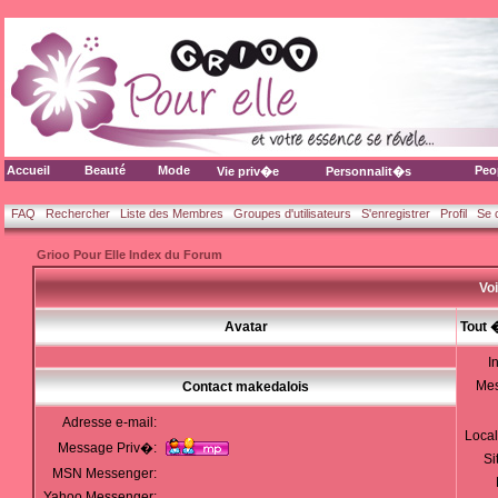
Accueil
Beauté
Mode
Peo
Vie priv�e
Personnalit�s
FAQ
Rechercher
Liste des Membres
Groupes d'utilisateurs
S'enregistrer
Profil
Se 
Grioo Pour Elle Index du Forum
Voi
Avatar
Tout 
I
Me
Contact makedalois
Adresse e-mail:
Local
Message Priv�:
Si
MSN Messenger:
Yahoo Messenger: