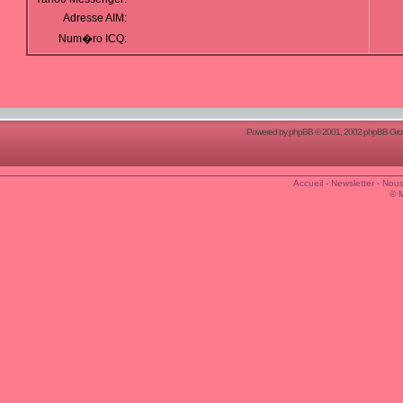
Adresse AIM:
Num�ro ICQ:
Powered by
phpBB
© 2001, 2002 phpBB Group
Accueil
-
Newsletter
-
Nous
© 