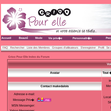
Accueil
Beauté
Mode
Peo
Vie priv�e
Personnalit�s
FAQ
Rechercher
Liste des Membres
Groupes d'utilisateurs
S'enregistrer
Profil
Se 
Grioo Pour Elle Index du Forum
Voi
Avatar
Tout 
I
Me
Contact makedalois
Adresse e-mail:
Local
Message Priv�:
Si
MSN Messenger:
Yahoo Messenger: