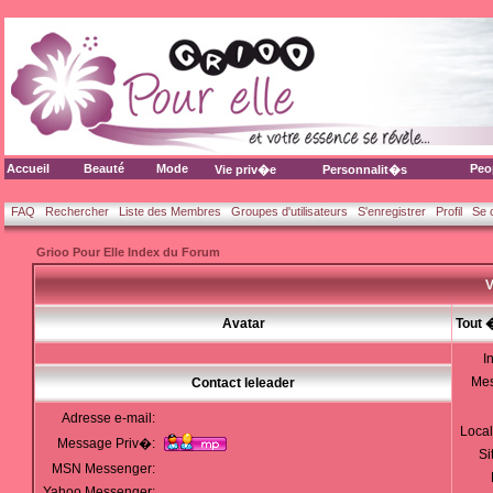
Accueil
Beauté
Mode
Peo
Vie priv�e
Personnalit�s
FAQ
Rechercher
Liste des Membres
Groupes d'utilisateurs
S'enregistrer
Profil
Se 
Grioo Pour Elle Index du Forum
V
Avatar
Tout 
I
Me
Contact leleader
Adresse e-mail:
Local
Message Priv�:
Si
MSN Messenger:
Yahoo Messenger: