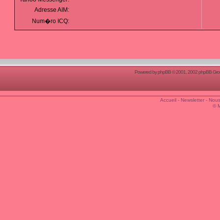
Adresse AIM:
Num�ro ICQ:
Powered by
phpBB
© 2001, 2002 phpBB Group
Accueil
-
Newsletter
-
Nous
© 