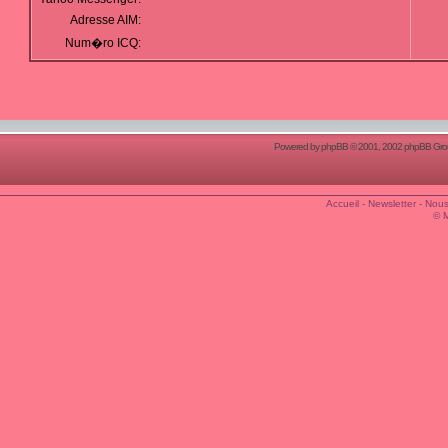
Adresse AIM:
Num�ro ICQ:
Powered by
phpBB
© 2001, 2002 phpBB Group
Accueil
-
Newsletter
-
Nous
© 