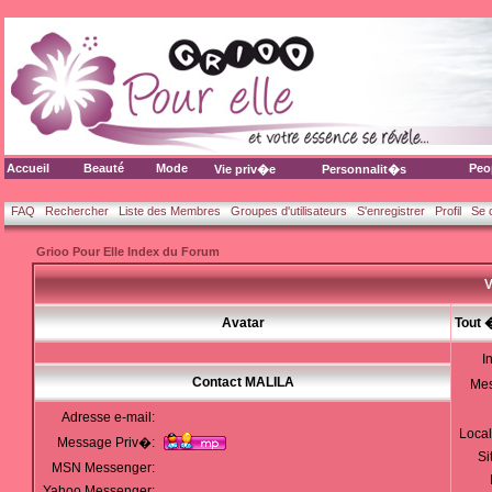
Accueil
Beauté
Mode
Peo
Vie priv�e
Personnalit�s
FAQ
Rechercher
Liste des Membres
Groupes d'utilisateurs
S'enregistrer
Profil
Se 
Grioo Pour Elle Index du Forum
V
Avatar
Tout 
I
Contact MALILA
Me
Adresse e-mail:
Local
Message Priv�:
Si
MSN Messenger:
Yahoo Messenger: