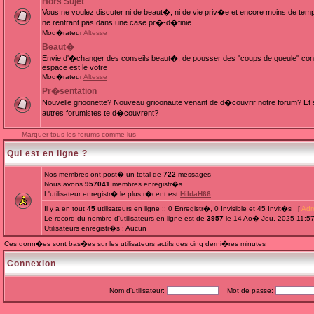
Hors Sujet
Vous ne voulez discuter ni de beaut�, ni de vie priv�e et encore moins de te
ne rentrant pas dans une case pr�-d�finie.
Mod�rateur
Altesse
Beaut�
Envie d'�changer des conseils beaut�, de pousser des "coups de gueule" cont
espace est le votre
Mod�rateur
Altesse
Pr�sentation
Nouvelle grioonette? Nouveau grioonaute venant de d�couvrir notre forum? Et s
autres forumistes te d�couvrent?
Marquer tous les forums comme lus
Qui est en ligne ?
Nos membres ont post� un total de
722
messages
Nous avons
957041
membres enregistr�s
L'utilisateur enregistr� le plus r�cent est
HildaH66
Il y a en tout
45
utilisateurs en ligne :: 0 Enregistr�, 0 Invisible et 45 Invit�s [
Adm
Le record du nombre d'utilisateurs en ligne est de
3957
le 14 Ao� Jeu, 2025 11:5
Utilisateurs enregistr�s : Aucun
Ces donn�es sont bas�es sur les utilisateurs actifs des cinq derni�res minutes
Connexion
Nom d'utilisateur:
Mot de passe: