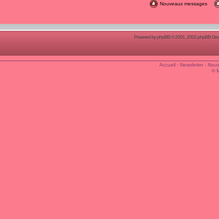
Nouveaux messages
Powered by
phpBB
© 2001, 2002 phpBB Group
Accueil
-
Newsletter
-
Nous
© 