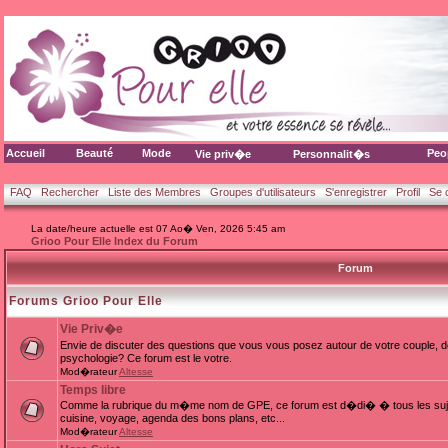
Accueil
Beauté
Mode
Peo
Vie priv�e
Personnalit�s
FAQ
Rechercher
Liste des Membres
Groupes d'utilisateurs
S'enregistrer
Profil
Se 
La date/heure actuelle est 07 Ao� Ven, 2026 5:45 am
Grioo Pour Elle Index du Forum
Forum
Forums Grioo Pour Elle
Vie Priv�e
Envie de discuter des questions que vous vous posez autour de votre couple, d
psychologie? Ce forum est le votre.
Mod�rateur
Altesse
Temps libre
Comme la rubrique du m�me nom de GPE, ce forum est d�di� � tous les sujets
cuisine, voyage, agenda des bons plans, etc...
Mod�rateur
Altesse