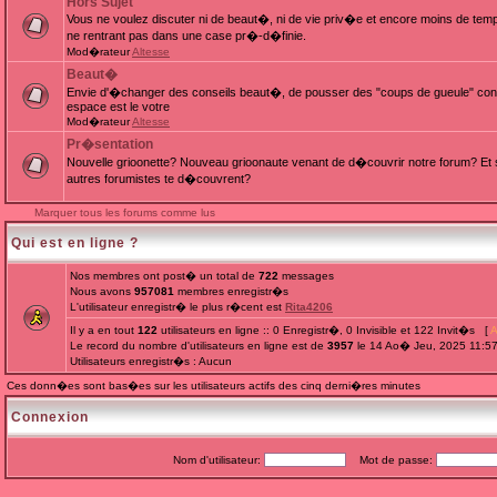
Hors Sujet
Vous ne voulez discuter ni de beaut�, ni de vie priv�e et encore moins de te
ne rentrant pas dans une case pr�-d�finie.
Mod�rateur
Altesse
Beaut�
Envie d'�changer des conseils beaut�, de pousser des "coups de gueule" cont
espace est le votre
Mod�rateur
Altesse
Pr�sentation
Nouvelle grioonette? Nouveau grioonaute venant de d�couvrir notre forum? Et s
autres forumistes te d�couvrent?
Marquer tous les forums comme lus
Qui est en ligne ?
Nos membres ont post� un total de
722
messages
Nous avons
957081
membres enregistr�s
L'utilisateur enregistr� le plus r�cent est
Rita4206
Il y a en tout
122
utilisateurs en ligne :: 0 Enregistr�, 0 Invisible et 122 Invit�s [
A
Le record du nombre d'utilisateurs en ligne est de
3957
le 14 Ao� Jeu, 2025 11:5
Utilisateurs enregistr�s : Aucun
Ces donn�es sont bas�es sur les utilisateurs actifs des cinq derni�res minutes
Connexion
Nom d'utilisateur:
Mot de passe: