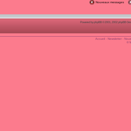
Nouveaux messages
Powered by
phpBB
© 2001, 2002 phpBB Group
Accueil
-
Newsletter
-
Nous
© 