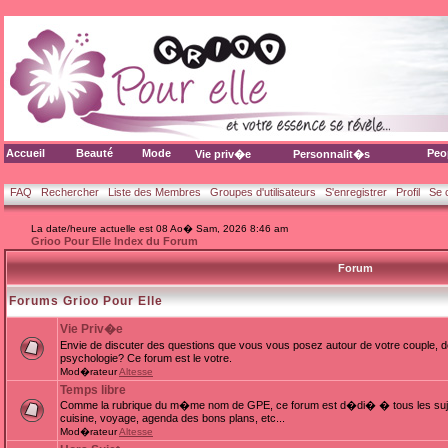
Accueil
Beauté
Mode
Peo
Vie priv�e
Personnalit�s
FAQ
Rechercher
Liste des Membres
Groupes d'utilisateurs
S'enregistrer
Profil
Se 
La date/heure actuelle est 08 Ao� Sam, 2026 8:46 am
Grioo Pour Elle Index du Forum
Forum
Forums Grioo Pour Elle
Vie Priv�e
Envie de discuter des questions que vous vous posez autour de votre couple, d
psychologie? Ce forum est le votre.
Mod�rateur
Altesse
Temps libre
Comme la rubrique du m�me nom de GPE, ce forum est d�di� � tous les sujets
cuisine, voyage, agenda des bons plans, etc...
Mod�rateur
Altesse