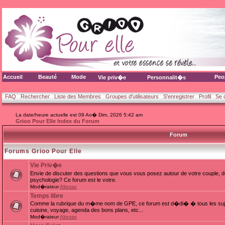
Accueil
Beauté
Mode
Peo
Vie priv�e
Personnalit�s
FAQ
Rechercher
Liste des Membres
Groupes d'utilisateurs
S'enregistrer
Profil
Se 
La date/heure actuelle est 09 Ao� Dim, 2026 5:42 am
Grioo Pour Elle Index du Forum
Forum
Forums Grioo Pour Elle
Vie Priv�e
Envie de discuter des questions que vous vous posez autour de votre couple, d
psychologie? Ce forum est le votre.
Mod�rateur
Altesse
Temps libre
Comme la rubrique du m�me nom de GPE, ce forum est d�di� � tous les sujets
cuisine, voyage, agenda des bons plans, etc...
Mod�rateur
Altesse