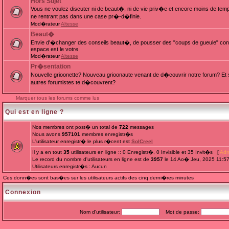
Hors Sujet
Vous ne voulez discuter ni de beaut�, ni de vie priv�e et encore moins de te
ne rentrant pas dans une case pr�-d�finie.
Mod�rateur
Altesse
Beaut�
Envie d'�changer des conseils beaut�, de pousser des "coups de gueule" cont
espace est le votre
Mod�rateur
Altesse
Pr�sentation
Nouvelle grioonette? Nouveau grioonaute venant de d�couvrir notre forum? Et s
autres forumistes te d�couvrent?
Marquer tous les forums comme lus
Qui est en ligne ?
Nos membres ont post� un total de
722
messages
Nous avons
957101
membres enregistr�s
L'utilisateur enregistr� le plus r�cent est
SolCreel
Il y a en tout
35
utilisateurs en ligne :: 0 Enregistr�, 0 Invisible et 35 Invit�s [
Adm
Le record du nombre d'utilisateurs en ligne est de
3957
le 14 Ao� Jeu, 2025 11:5
Utilisateurs enregistr�s : Aucun
Ces donn�es sont bas�es sur les utilisateurs actifs des cinq derni�res minutes
Connexion
Nom d'utilisateur:
Mot de passe: