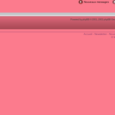
Nouveaux messages
Powered by
phpBB
© 2001, 2002 phpBB Group
Accueil
-
Newsletter
-
Nous
© 