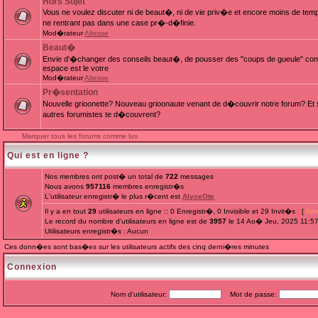
Hors Sujet
Vous ne voulez discuter ni de beaut�, ni de vie priv�e et encore moins de te
ne rentrant pas dans une case pr�-d�finie.
Mod�rateur
Altesse
Beaut�
Envie d'�changer des conseils beaut�, de pousser des "coups de gueule" cont
espace est le votre
Mod�rateur
Altesse
Pr�sentation
Nouvelle grioonette? Nouveau grioonaute venant de d�couvrir notre forum? Et s
autres forumistes te d�couvrent?
Marquer tous les forums comme lus
Qui est en ligne ?
Nos membres ont post� un total de
722
messages
Nous avons
957116
membres enregistr�s
L'utilisateur enregistr� le plus r�cent est
AlyceOte
Il y a en tout
29
utilisateurs en ligne :: 0 Enregistr�, 0 Invisible et 29 Invit�s [
Adm
Le record du nombre d'utilisateurs en ligne est de
3957
le 14 Ao� Jeu, 2025 11:5
Utilisateurs enregistr�s : Aucun
Ces donn�es sont bas�es sur les utilisateurs actifs des cinq derni�res minutes
Connexion
Nom d'utilisateur:
Mot de passe: