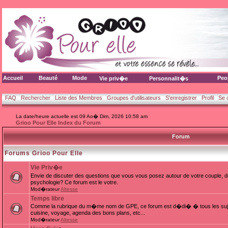
Accueil
Beauté
Mode
Peo
Vie priv�e
Personnalit�s
FAQ
Rechercher
Liste des Membres
Groupes d'utilisateurs
S'enregistrer
Profil
Se 
La date/heure actuelle est 09 Ao� Dim, 2026 10:58 am
Grioo Pour Elle Index du Forum
Forum
Forums Grioo Pour Elle
Vie Priv�e
Envie de discuter des questions que vous vous posez autour de votre couple, d
psychologie? Ce forum est le votre.
Mod�rateur
Altesse
Temps libre
Comme la rubrique du m�me nom de GPE, ce forum est d�di� � tous les sujets
cuisine, voyage, agenda des bons plans, etc...
Mod�rateur
Altesse