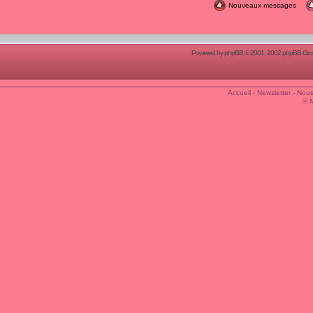
Nouveaux messages
Powered by
phpBB
© 2001, 2002 phpBB Group
Accueil
-
Newsletter
-
Nous
© 