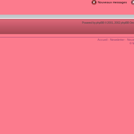
Nouveaux messages
Powered by
phpBB
© 2001, 2002 phpBB Group
Accueil
-
Newsletter
-
Nous
© 