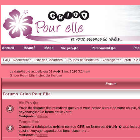
Accueil
Beauté
Mode
Peo
Vie priv�e
Personnalit�s
FAQ
Rechercher
Liste des Membres
Groupes d'utilisateurs
S'enregistrer
Profil
Se 
La date/heure actuelle est 08 Ao� Sam, 2026 3:14 am
Grioo Pour Elle Index du Forum
Forum
Forums Grioo Pour Elle
Vie Priv�e
Envie de discuter des questions que vous vous posez autour de votre couple, d
psychologie? Ce forum est le votre.
Mod�rateur
Altesse
Temps libre
Comme la rubrique du m�me nom de GPE, ce forum est d�di� � tous les sujets
cuisine, voyage, agenda des bons plans, etc...
Mod�rateur
Altesse