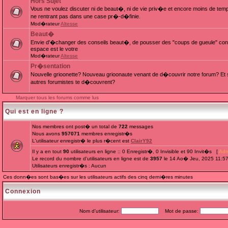
Hors Sujet
Vous ne voulez discuter ni de beaut�, ni de vie priv�e et encore moins de te
ne rentrant pas dans une case pr�-d�finie.
Mod�rateur
Altesse
Beaut�
Envie d'�changer des conseils beaut�, de pousser des "coups de gueule" cont
espace est le votre
Mod�rateur
Altesse
Pr�sentation
Nouvelle grioonette? Nouveau grioonaute venant de d�couvrir notre forum? Et s
autres forumistes te d�couvrent?
Marquer tous les forums comme lus
Qui est en ligne ?
Nos membres ont post� un total de
722
messages
Nous avons
957071
membres enregistr�s
L'utilisateur enregistr� le plus r�cent est
ClairY92
Il y a en tout
90
utilisateurs en ligne :: 0 Enregistr�, 0 Invisible et 90 Invit�s [
Adm
Le record du nombre d'utilisateurs en ligne est de
3957
le 14 Ao� Jeu, 2025 11:5
Utilisateurs enregistr�s : Aucun
Ces donn�es sont bas�es sur les utilisateurs actifs des cinq derni�res minutes
Connexion
Nom d'utilisateur:
Mot de passe: