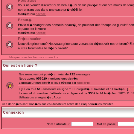
Hors Sujet
Vous ne voulez discuter ni de beaut�, ni de vie priv�e et encore moins de te
ne rentrant pas dans une case pr�-d�finie.
Mod�rateur
Altesse
Beaut�
Envie d'�changer des conseils beaut�, de pousser des "coups de gueule" cont
espace est le votre
Mod�rateur
Altesse
Pr�sentation
Nouvelle grioonette? Nouveau grioonaute venant de d�couvrir notre forum? Et s
autres forumistes te d�couvrent?
Marquer tous les forums comme lus
Qui est en ligne ?
Nos membres ont post� un total de
722
messages
Nous avons
957029
membres enregistr�s
L'utilisateur enregistr� le plus r�cent est
AddieFlo
Il y a en tout
51
utilisateurs en ligne :: 0 Enregistr�, 0 Invisible et 51 Invit�s [
Adm
Le record du nombre d'utilisateurs en ligne est de
3957
le 14 Ao� Jeu, 2025 11:5
Utilisateurs enregistr�s : Aucun
Ces donn�es sont bas�es sur les utilisateurs actifs des cinq derni�res minutes
Connexion
Nom d'utilisateur:
Mot de passe: