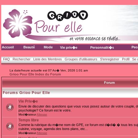
Accueil
Beauté
Mode
Peo
Vie priv�e
Personnalit�s
FAQ
Rechercher
Liste des Membres
Groupes d'utilisateurs
S'enregistrer
Profil
Se 
La date/heure actuelle est 07 Ao� Ven, 2026 1:01 am
Grioo Pour Elle Index du Forum
Forum
Forums Grioo Pour Elle
Vie Priv�e
Envie de discuter des questions que vous vous posez autour de votre couple, d
psychologie? Ce forum est le votre.
Mod�rateur
Altesse
Temps libre
Comme la rubrique du m�me nom de GPE, ce forum est d�di� � tous les sujets
cuisine, voyage, agenda des bons plans, etc...
Mod�rateur
Altesse