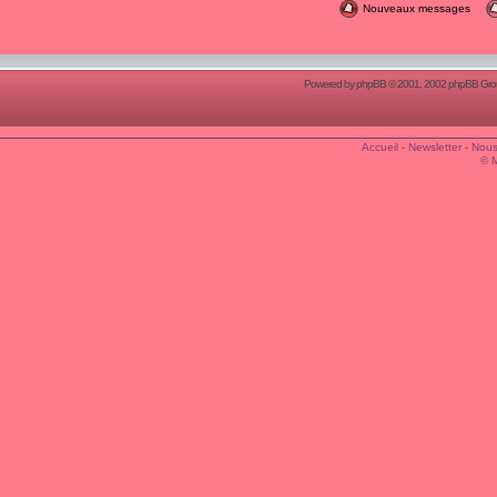
Nouveaux messages
Powered by
phpBB
© 2001, 2002 phpBB Group
Accueil
-
Newsletter
-
Nous
© 