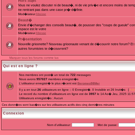
Hors Sujet
Vous ne voulez discuter ni de beaut�, ni de vie priv�e et encore moins de te
ne rentrant pas dans une case pr�-d�finie.
Mod�rateur
Altesse
Beaut�
Envie d'�changer des conseils beaut�, de pousser des "coups de gueule" cont
espace est le votre
Mod�rateur
Altesse
Pr�sentation
Nouvelle grioonette? Nouveau grioonaute venant de d�couvrir notre forum? Et s
autres forumistes te d�couvrent?
Marquer tous les forums comme lus
Qui est en ligne ?
Nos membres ont post� un total de
722
messages
Nous avons
957027
membres enregistr�s
L'utilisateur enregistr� le plus r�cent est
Beromeo98Mer
Il y a en tout
26
utilisateurs en ligne :: 0 Enregistr�, 0 Invisible et 26 Invit�s [
Adm
Le record du nombre d'utilisateurs en ligne est de
3957
le 14 Ao� Jeu, 2025 11:5
Utilisateurs enregistr�s : Aucun
Ces donn�es sont bas�es sur les utilisateurs actifs des cinq derni�res minutes
Connexion
Nom d'utilisateur:
Mot de passe: