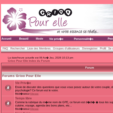
Accueil
Beauté
Mode
Peo
Vie priv�e
Personnalit�s
FAQ
Rechercher
Liste des Membres
Groupes d'utilisateurs
S'enregistrer
Profil
Se 
La date/heure actuelle est 06 Ao� Jeu, 2026 10:13 pm
Grioo Pour Elle Index du Forum
Forum
Forums Grioo Pour Elle
Vie Priv�e
Envie de discuter des questions que vous vous posez autour de votre couple, d
psychologie? Ce forum est le votre.
Mod�rateur
Altesse
Temps libre
Comme la rubrique du m�me nom de GPE, ce forum est d�di� � tous les sujets
cuisine, voyage, agenda des bons plans, etc...
Mod�rateur
Altesse