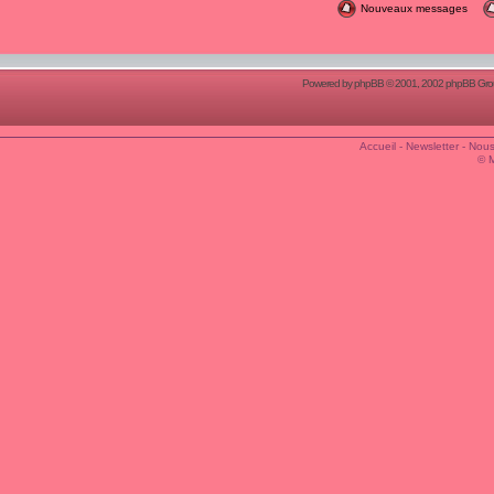
Nouveaux messages
Powered by
phpBB
© 2001, 2002 phpBB Group
Accueil
-
Newsletter
-
Nous
© 