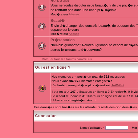
Hors Sujet
Vous ne voulez discuter ni de beaut�, ni de vie priv�e e
ne rentrant pas dans une case pr�-d�finie.
Mod�rateur
Altesse
Beaut�
Envie d'�changer des conseils beaut�, de pousser des "c
espace est le votre
Mod�rateur
Altesse
Pr�sentation
Nouvelle grioonette? Nouveau grioonaute venant de d�couv
autres forumistes te d�couvrent?
Marquer tous les forums comme lus
Qui est en ligne ?
Nos membres ont post� un total de
722
messages
Nous avons
957073
membres enregistr�s
L'utilisateur enregistr� le plus r�cent est
JoWWint
Il y a en tout
147
utilisateurs en ligne :: 0 Enregistr�, 0 Invi
Le record du nombre d'utilisateurs en ligne est de
3957
le 1
Utilisateurs enregistr�s : Aucun
Ces donn�es sont bas�es sur les utilisateurs actifs des cinq derni�res
Connexion
Nom d'utilisateur:
Mot d