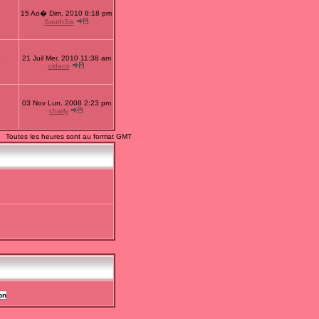
15 Ao� Dim, 2010 8:18 pm
1
SouthSis
21 Juil Mer, 2010 11:38 am
7
cldaco
03 Nov Lun, 2008 2:23 pm
2
charly
Toutes les heures sont au format GMT