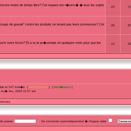
t encore moins de temps libre? Cet espace est r�serv� � tous les sujets
25
7
oups de gueule" contre les produits ne tenant pas leurs promesses? Cet
29
8
rir notre forum? Et si tu te pr�sentais en quelques mots pour que les
12
5
sible et 147 Invit�s [
Administrateur
] [
Mod�rateur
]
4 Ao� Jeu, 2025 11:57 am
 minutes
e passe:
Se connecter automatiquement � chaque visite