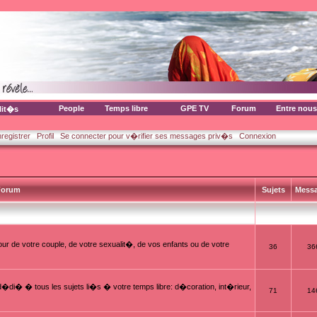
People
Temps libre
GPE TV
Forum
Entre nous
lit�s
nregistrer
Profil
Se connecter pour v�rifier ses messages priv�s
Connexion
orum
Sujets
Mess
ur de votre couple, de votre sexualit�, de vos enfants ou de votre
36
36
i� � tous les sujets li�s � votre temps libre: d�coration, int�rieur,
71
14