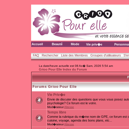
Accueil
Beauté
Mode
Vie priv�e
Personna
FAQ
Rechercher
Liste des Membres
Groupes d'utilisateurs
S'e
La date/heure actuelle est 08 Ao� Sam, 2026 5:54 am
Grioo Pour Elle Index du Forum
F
Forums Grioo Pour Elle
Vie Priv�e
Envie de discuter des questions que vous vous posez auto
psychologie? Ce forum est le votre.
Mod�rateur
Altesse
Temps libre
Comme la rubrique du m�me nom de GPE, ce forum est d�d
cuisine, voyage, agenda des bons plans, etc...
Mod�rateur
Altesse