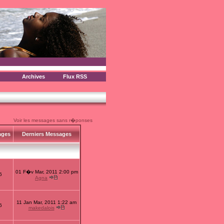
Archives
Flux RSS
Voir les messages sans r�ponses
ages
Derniers Messages
01 F�v Mar, 2011 2:00 pm
6
Agna
11 Jan Mar, 2011 1:22 am
6
makedalois