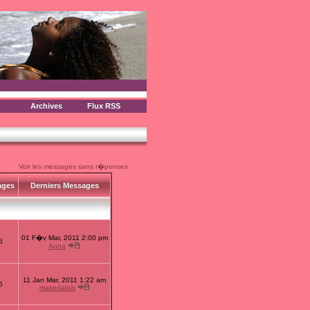
Archives
Flux RSS
Voir les messages sans r�ponses
ages
Derniers Messages
01 F�v Mar, 2011 2:00 pm
6
Agna
11 Jan Mar, 2011 1:22 am
6
makedalois