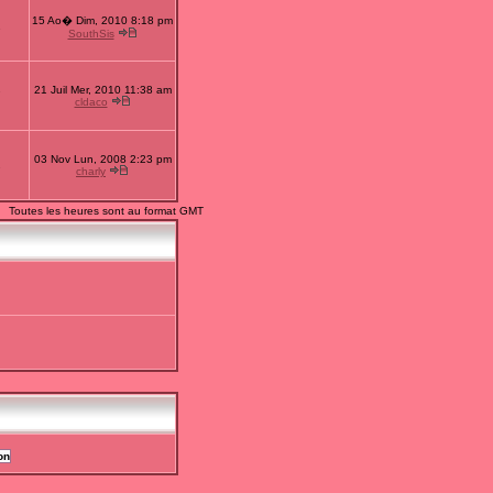
15 Ao� Dim, 2010 8:18 pm
1
SouthSis
21 Juil Mer, 2010 11:38 am
7
cldaco
03 Nov Lun, 2008 2:23 pm
2
charly
Toutes les heures sont au format GMT