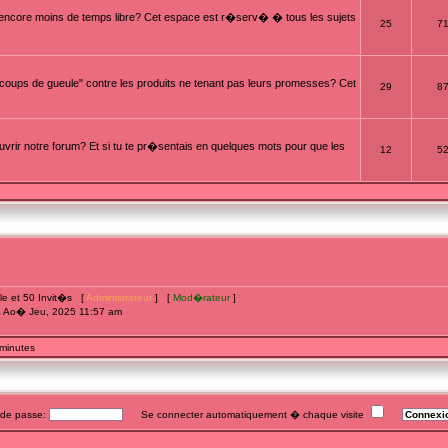
t encore moins de temps libre? Cet espace est r�serv� � tous les sujets
25
7
oups de gueule" contre les produits ne tenant pas leurs promesses? Cet
29
8
rir notre forum? Et si tu te pr�sentais en quelques mots pour que les
12
5
ible et 50 Invit�s [
Administrateur
] [
Mod�rateur
]
4 Ao� Jeu, 2025 11:57 am
 minutes
e passe:
Se connecter automatiquement � chaque visite