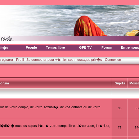
People
Temps libre
GPE TV
Forum
Entre nous
lit�s
nregistrer
Profil
Se connecter pour v�rifier ses messages priv�s
Connexion
orum
Sujets
Mess
ur de votre couple, de votre sexualit�, de vos enfants ou de votre
36
36
i� � tous les sujets li�s � votre temps libre: d�coration, int�rieur,
71
14