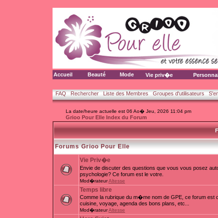
Accueil
Beauté
Mode
Vie priv�e
Personna
FAQ
Rechercher
Liste des Membres
Groupes d'utilisateurs
S'e
La date/heure actuelle est 06 Ao� Jeu, 2026 11:04 pm
Grioo Pour Elle Index du Forum
F
Forums Grioo Pour Elle
Vie Priv�e
Envie de discuter des questions que vous vous posez auto
psychologie? Ce forum est le votre.
Mod�rateur
Altesse
Temps libre
Comme la rubrique du m�me nom de GPE, ce forum est d�d
cuisine, voyage, agenda des bons plans, etc...
Mod�rateur
Altesse