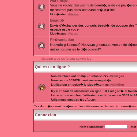
Hors Sujet
Vous ne voulez discuter ni de beaut�, ni de vie priv�e e
ne rentrant pas dans une case pr�-d�finie.
Mod�rateur
Altesse
Beaut�
Envie d'�changer des conseils beaut�, de pousser des "c
espace est le votre
Mod�rateur
Altesse
Pr�sentation
Nouvelle grioonette? Nouveau grioonaute venant de d�couv
autres forumistes te d�couvrent?
Marquer tous les forums comme lus
Qui est en ligne ?
Nos membres ont post� un total de
722
messages
Nous avons
957028
membres enregistr�s
L'utilisateur enregistr� le plus r�cent est
HollyScu
Il y a en tout
50
utilisateurs en ligne :: 0 Enregistr�, 0 Invis
Le record du nombre d'utilisateurs en ligne est de
3957
le 1
Utilisateurs enregistr�s : Aucun
Ces donn�es sont bas�es sur les utilisateurs actifs des cinq derni�res
Connexion
Nom d'utilisateur:
Mot d