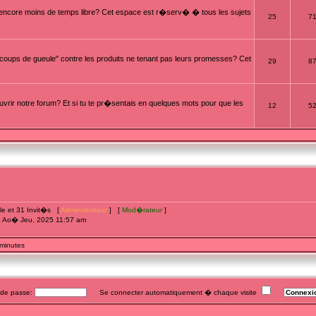
t encore moins de temps libre? Cet espace est r�serv� � tous les sujets
25
7
oups de gueule" contre les produits ne tenant pas leurs promesses? Cet
29
8
rir notre forum? Et si tu te pr�sentais en quelques mots pour que les
12
5
ible et 31 Invit�s [
Administrateur
] [
Mod�rateur
]
4 Ao� Jeu, 2025 11:57 am
 minutes
e passe:
Se connecter automatiquement � chaque visite