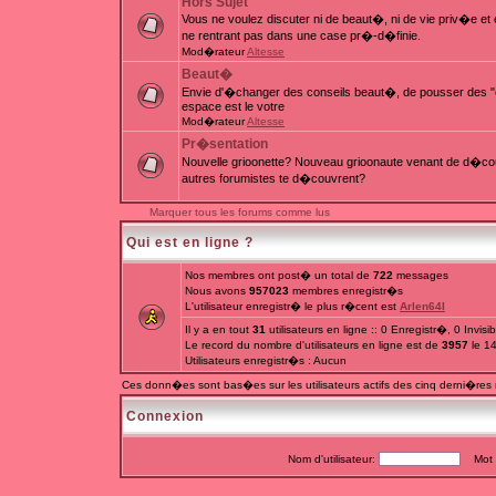
Hors Sujet
Vous ne voulez discuter ni de beaut�, ni de vie priv�e e
ne rentrant pas dans une case pr�-d�finie.
Mod�rateur
Altesse
Beaut�
Envie d'�changer des conseils beaut�, de pousser des "c
espace est le votre
Mod�rateur
Altesse
Pr�sentation
Nouvelle grioonette? Nouveau grioonaute venant de d�couv
autres forumistes te d�couvrent?
Marquer tous les forums comme lus
Qui est en ligne ?
Nos membres ont post� un total de
722
messages
Nous avons
957023
membres enregistr�s
L'utilisateur enregistr� le plus r�cent est
Arlen64I
Il y a en tout
31
utilisateurs en ligne :: 0 Enregistr�, 0 Invis
Le record du nombre d'utilisateurs en ligne est de
3957
le 1
Utilisateurs enregistr�s : Aucun
Ces donn�es sont bas�es sur les utilisateurs actifs des cinq derni�res
Connexion
Nom d'utilisateur:
Mot d