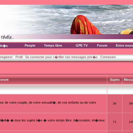
People
Temps libre
GPE TV
Forum
Entre nous
lit�s
nregistrer
Profil
Se connecter pour v�rifier ses messages priv�s
Connexion
orum
Sujets
Mess
ur de votre couple, de votre sexualit�, de vos enfants ou de votre
36
36
i� � tous les sujets li�s � votre temps libre: d�coration, int�rieur,
71
14