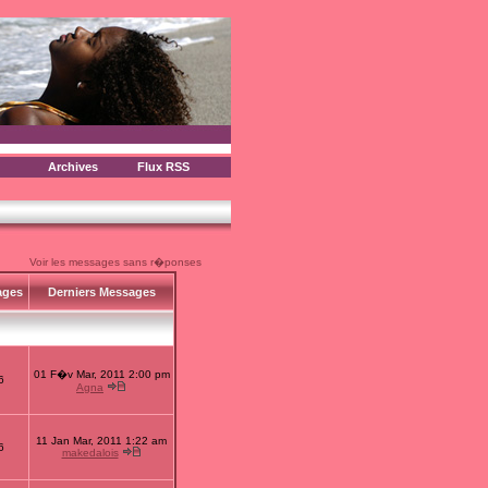
Archives
Flux RSS
Voir les messages sans r�ponses
ages
Derniers Messages
01 F�v Mar, 2011 2:00 pm
6
Agna
11 Jan Mar, 2011 1:22 am
6
makedalois