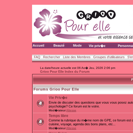
Accueil
Beauté
Mode
Vie priv�e
Personna
FAQ
Rechercher
Liste des Membres
Groupes d'utilisateurs
S'e
La date/heure actuelle est 06 Ao� Jeu, 2026 2:06 pm
Grioo Pour Elle Index du Forum
F
Forums Grioo Pour Elle
Vie Priv�e
Envie de discuter des questions que vous vous posez auto
psychologie? Ce forum est le votre.
Mod�rateur
Altesse
Temps libre
Comme la rubrique du m�me nom de GPE, ce forum est d�d
cuisine, voyage, agenda des bons plans, etc...
Mod�rateur
Altesse