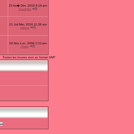
15 Ao� Dim, 2010 8:18 pm
1
SouthSis
21 Juil Mer, 2010 11:38 am
7
cldaco
03 Nov Lun, 2008 2:23 pm
2
charly
Toutes les heures sont au format GMT