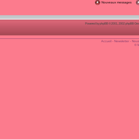
Nouveaux messages
Powered by
phpBB
© 2001, 2002 phpBB Group
Accueil
-
Newsletter
-
Nous
© 