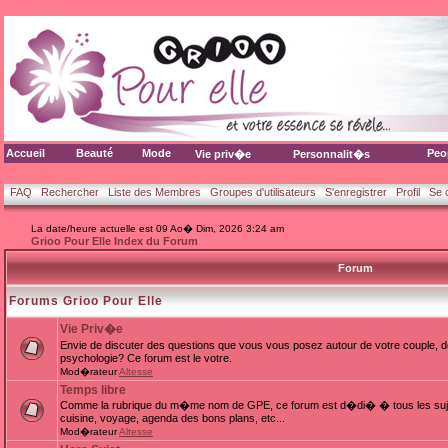
Accueil
Beauté
Mode
Peo
Vie priv�e
Personnalit�s
FAQ
Rechercher
Liste des Membres
Groupes d'utilisateurs
S'enregistrer
Profil
Se 
La date/heure actuelle est 09 Ao� Dim, 2026 3:24 am
Grioo Pour Elle Index du Forum
Forum
Forums Grioo Pour Elle
Vie Priv�e
Envie de discuter des questions que vous vous posez autour de votre couple, d
psychologie? Ce forum est le votre.
Mod�rateur
Altesse
Temps libre
Comme la rubrique du m�me nom de GPE, ce forum est d�di� � tous les sujets
cuisine, voyage, agenda des bons plans, etc...
Mod�rateur
Altesse