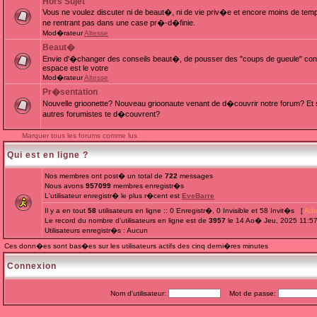
Hors Sujet
Vous ne voulez discuter ni de beaut�, ni de vie priv�e et encore moins de te
ne rentrant pas dans une case pr�-d�finie.
Mod�rateur
Altesse
Beaut�
Envie d'�changer des conseils beaut�, de pousser des "coups de gueule" cont
espace est le votre
Mod�rateur
Altesse
Pr�sentation
Nouvelle grioonette? Nouveau grioonaute venant de d�couvrir notre forum? Et s
autres forumistes te d�couvrent?
Marquer tous les forums comme lus
Qui est en ligne ?
Nos membres ont post� un total de
722
messages
Nous avons
957099
membres enregistr�s
L'utilisateur enregistr� le plus r�cent est
EveBarre
Il y a en tout
58
utilisateurs en ligne :: 0 Enregistr�, 0 Invisible et 58 Invit�s [
Adm
Le record du nombre d'utilisateurs en ligne est de
3957
le 14 Ao� Jeu, 2025 11:5
Utilisateurs enregistr�s : Aucun
Ces donn�es sont bas�es sur les utilisateurs actifs des cinq derni�res minutes
Connexion
Nom d'utilisateur:
Mot de passe: