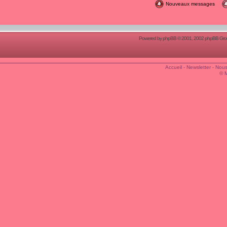
Nouveaux messages
Powered by
phpBB
© 2001, 2002 phpBB Group
Accueil
-
Newsletter
-
Nous
© 