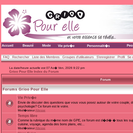
Accueil
Beauté
Mode
Peo
Vie priv�e
Personnalit�s
FAQ
Rechercher
Liste des Membres
Groupes d'utilisateurs
S'enregistrer
Profil
Se 
La date/heure actuelle est 07 Ao� Ven, 2026 9:22 pm
Grioo Pour Elle Index du Forum
Forum
Forums Grioo Pour Elle
Vie Priv�e
Envie de discuter des questions que vous vous posez autour de votre couple, d
psychologie? Ce forum est le votre.
Mod�rateur
Altesse
Temps libre
Comme la rubrique du m�me nom de GPE, ce forum est d�di� � tous les sujets
cuisine, voyage, agenda des bons plans, etc...
Mod�rateur
Altesse