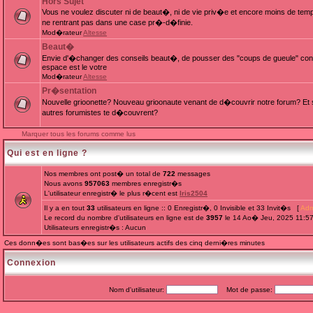
Hors Sujet
Vous ne voulez discuter ni de beaut�, ni de vie priv�e et encore moins de te
ne rentrant pas dans une case pr�-d�finie.
Mod�rateur
Altesse
Beaut�
Envie d'�changer des conseils beaut�, de pousser des "coups de gueule" cont
espace est le votre
Mod�rateur
Altesse
Pr�sentation
Nouvelle grioonette? Nouveau grioonaute venant de d�couvrir notre forum? Et s
autres forumistes te d�couvrent?
Marquer tous les forums comme lus
Qui est en ligne ?
Nos membres ont post� un total de
722
messages
Nous avons
957063
membres enregistr�s
L'utilisateur enregistr� le plus r�cent est
Iris2504
Il y a en tout
33
utilisateurs en ligne :: 0 Enregistr�, 0 Invisible et 33 Invit�s [
Adm
Le record du nombre d'utilisateurs en ligne est de
3957
le 14 Ao� Jeu, 2025 11:5
Utilisateurs enregistr�s : Aucun
Ces donn�es sont bas�es sur les utilisateurs actifs des cinq derni�res minutes
Connexion
Nom d'utilisateur:
Mot de passe: