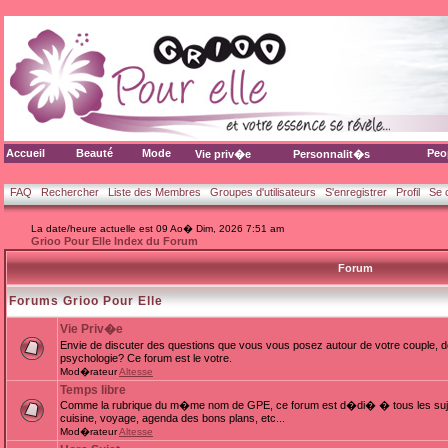
Accueil
Beauté
Mode
Peo
Vie priv�e
Personnalit�s
FAQ
Rechercher
Liste des Membres
Groupes d'utilisateurs
S'enregistrer
Profil
Se 
La date/heure actuelle est 09 Ao� Dim, 2026 7:51 am
Grioo Pour Elle Index du Forum
Forum
Forums Grioo Pour Elle
Vie Priv�e
Envie de discuter des questions que vous vous posez autour de votre couple, d
psychologie? Ce forum est le votre.
Mod�rateur
Altesse
Temps libre
Comme la rubrique du m�me nom de GPE, ce forum est d�di� � tous les sujets
cuisine, voyage, agenda des bons plans, etc...
Mod�rateur
Altesse