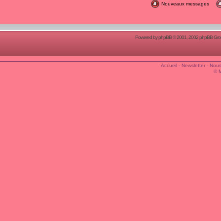
Nouveaux messages
Powered by
phpBB
© 2001, 2002 phpBB Group
Accueil
-
Newsletter
-
Nous
© 