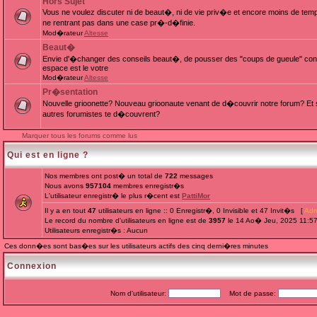
Hors Sujet
Vous ne voulez discuter ni de beaut�, ni de vie priv�e et encore moins de te
ne rentrant pas dans une case pr�-d�finie.
Mod�rateur
Altesse
Beaut�
Envie d'�changer des conseils beaut�, de pousser des "coups de gueule" cont
espace est le votre
Mod�rateur
Altesse
Pr�sentation
Nouvelle grioonette? Nouveau grioonaute venant de d�couvrir notre forum? Et s
autres forumistes te d�couvrent?
Marquer tous les forums comme lus
Qui est en ligne ?
Nos membres ont post� un total de
722
messages
Nous avons
957104
membres enregistr�s
L'utilisateur enregistr� le plus r�cent est
PattiMor
Il y a en tout
47
utilisateurs en ligne :: 0 Enregistr�, 0 Invisible et 47 Invit�s [
Adm
Le record du nombre d'utilisateurs en ligne est de
3957
le 14 Ao� Jeu, 2025 11:5
Utilisateurs enregistr�s : Aucun
Ces donn�es sont bas�es sur les utilisateurs actifs des cinq derni�res minutes
Connexion
Nom d'utilisateur:
Mot de passe: