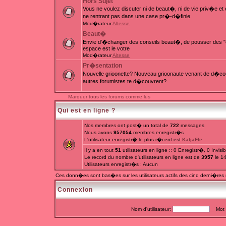
Hors Sujet
Vous ne voulez discuter ni de beaut�, ni de vie priv�e e
ne rentrant pas dans une case pr�-d�finie.
Mod�rateur
Altesse
Beaut�
Envie d'�changer des conseils beaut�, de pousser des "c
espace est le votre
Mod�rateur
Altesse
Pr�sentation
Nouvelle grioonette? Nouveau grioonaute venant de d�couv
autres forumistes te d�couvrent?
Marquer tous les forums comme lus
Qui est en ligne ?
Nos membres ont post� un total de
722
messages
Nous avons
957054
membres enregistr�s
L'utilisateur enregistr� le plus r�cent est
KatjaFle
Il y a en tout
51
utilisateurs en ligne :: 0 Enregistr�, 0 Invis
Le record du nombre d'utilisateurs en ligne est de
3957
le 1
Utilisateurs enregistr�s : Aucun
Ces donn�es sont bas�es sur les utilisateurs actifs des cinq derni�res
Connexion
Nom d'utilisateur:
Mot d