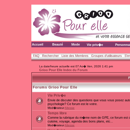
Accueil
Beauté
Mode
Vie priv�e
Personna
FAQ
Rechercher
Liste des Membres
Groupes d'utilisateurs
S'e
La date/heure actuelle est 07 Ao� Ven, 2026 1:41 pm
Grioo Pour Elle Index du Forum
F
Forums Grioo Pour Elle
Vie Priv�e
Envie de discuter des questions que vous vous posez auto
psychologie? Ce forum est le votre.
Mod�rateur
Altesse
Temps libre
Comme la rubrique du m�me nom de GPE, ce forum est d�d
cuisine, voyage, agenda des bons plans, etc...
Mod�rateur
Altesse