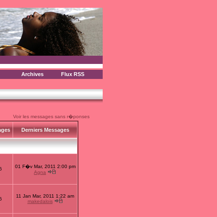
Archives
Flux RSS
Voir les messages sans r�ponses
ages
Derniers Messages
01 F�v Mar, 2011 2:00 pm
6
Agna
11 Jan Mar, 2011 1:22 am
6
makedalois