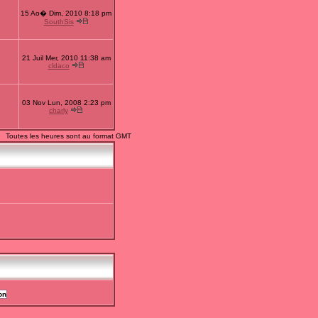
15 Ao� Dim, 2010 8:18 pm
1
SouthSis
21 Juil Mer, 2010 11:38 am
7
cldaco
03 Nov Lun, 2008 2:23 pm
2
charly
Toutes les heures sont au format GMT