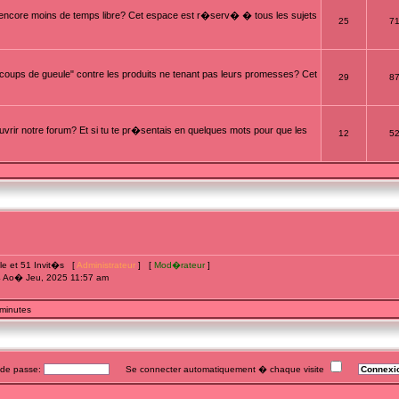
t encore moins de temps libre? Cet espace est r�serv� � tous les sujets
25
7
oups de gueule" contre les produits ne tenant pas leurs promesses? Cet
29
8
rir notre forum? Et si tu te pr�sentais en quelques mots pour que les
12
5
ible et 51 Invit�s [
Administrateur
] [
Mod�rateur
]
4 Ao� Jeu, 2025 11:57 am
 minutes
e passe:
Se connecter automatiquement � chaque visite