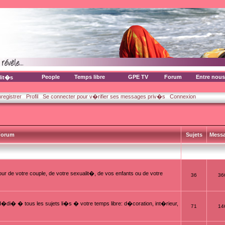
People
Temps libre
GPE TV
Forum
Entre nous
lit�s
nregistrer
Profil
Se connecter pour v�rifier ses messages priv�s
Connexion
orum
Sujets
Mess
ur de votre couple, de votre sexualit�, de vos enfants ou de votre
36
36
i� � tous les sujets li�s � votre temps libre: d�coration, int�rieur,
71
14