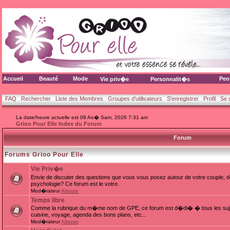
Accueil
Beauté
Mode
Peo
Vie priv�e
Personnalit�s
FAQ
Rechercher
Liste des Membres
Groupes d'utilisateurs
S'enregistrer
Profil
Se 
La date/heure actuelle est 08 Ao� Sam, 2026 7:31 am
Grioo Pour Elle Index du Forum
Forum
Forums Grioo Pour Elle
Vie Priv�e
Envie de discuter des questions que vous vous posez autour de votre couple, d
psychologie? Ce forum est le votre.
Mod�rateur
Altesse
Temps libre
Comme la rubrique du m�me nom de GPE, ce forum est d�di� � tous les sujets
cuisine, voyage, agenda des bons plans, etc...
Mod�rateur
Altesse