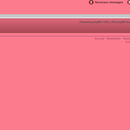
Nouveaux messages
Powered by
phpBB
© 2001, 2002 phpBB Group
Accueil
-
Newsletter
-
Nous
© 