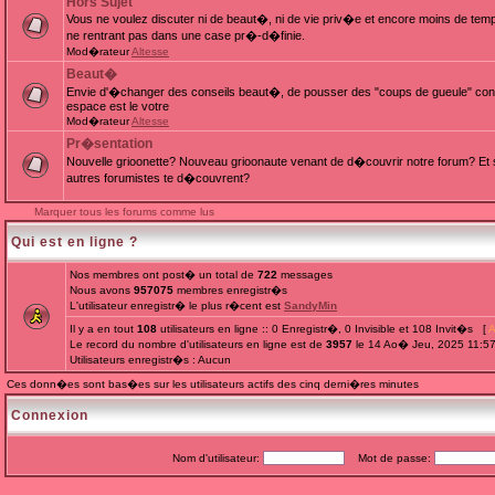
Hors Sujet
Vous ne voulez discuter ni de beaut�, ni de vie priv�e et encore moins de te
ne rentrant pas dans une case pr�-d�finie.
Mod�rateur
Altesse
Beaut�
Envie d'�changer des conseils beaut�, de pousser des "coups de gueule" cont
espace est le votre
Mod�rateur
Altesse
Pr�sentation
Nouvelle grioonette? Nouveau grioonaute venant de d�couvrir notre forum? Et s
autres forumistes te d�couvrent?
Marquer tous les forums comme lus
Qui est en ligne ?
Nos membres ont post� un total de
722
messages
Nous avons
957075
membres enregistr�s
L'utilisateur enregistr� le plus r�cent est
SandyMin
Il y a en tout
108
utilisateurs en ligne :: 0 Enregistr�, 0 Invisible et 108 Invit�s [
A
Le record du nombre d'utilisateurs en ligne est de
3957
le 14 Ao� Jeu, 2025 11:5
Utilisateurs enregistr�s : Aucun
Ces donn�es sont bas�es sur les utilisateurs actifs des cinq derni�res minutes
Connexion
Nom d'utilisateur:
Mot de passe: