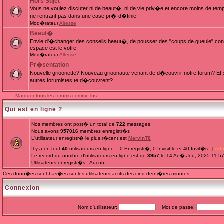
Hors Sujet
Vous ne voulez discuter ni de beaut�, ni de vie priv�e et encore moins de te
ne rentrant pas dans une case pr�-d�finie.
Mod�rateur
Altesse
Beaut�
Envie d'�changer des conseils beaut�, de pousser des "coups de gueule" cont
espace est le votre
Mod�rateur
Altesse
Pr�sentation
Nouvelle grioonette? Nouveau grioonaute venant de d�couvrir notre forum? Et s
autres forumistes te d�couvrent?
Marquer tous les forums comme lus
Qui est en ligne ?
Nos membres ont post� un total de
722
messages
Nous avons
957016
membres enregistr�s
L'utilisateur enregistr� le plus r�cent est
MervinT8
Il y a en tout
40
utilisateurs en ligne :: 0 Enregistr�, 0 Invisible et 40 Invit�s [
Adm
Le record du nombre d'utilisateurs en ligne est de
3957
le 14 Ao� Jeu, 2025 11:5
Utilisateurs enregistr�s : Aucun
Ces donn�es sont bas�es sur les utilisateurs actifs des cinq derni�res minutes
Connexion
Nom d'utilisateur:
Mot de passe: