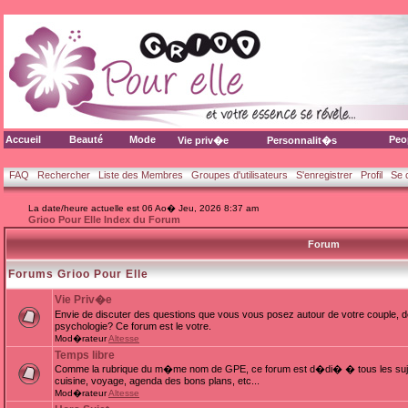
Accueil
Beauté
Mode
Peo
Vie priv�e
Personnalit�s
FAQ
Rechercher
Liste des Membres
Groupes d'utilisateurs
S'enregistrer
Profil
Se 
La date/heure actuelle est 06 Ao� Jeu, 2026 8:37 am
Grioo Pour Elle Index du Forum
Forum
Forums Grioo Pour Elle
Vie Priv�e
Envie de discuter des questions que vous vous posez autour de votre couple, d
psychologie? Ce forum est le votre.
Mod�rateur
Altesse
Temps libre
Comme la rubrique du m�me nom de GPE, ce forum est d�di� � tous les sujets
cuisine, voyage, agenda des bons plans, etc...
Mod�rateur
Altesse