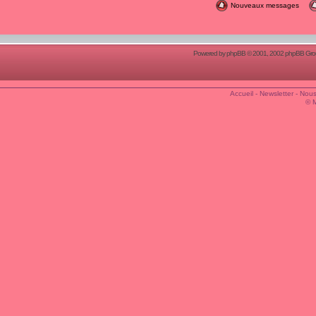
Nouveaux messages
Powered by
phpBB
© 2001, 2002 phpBB Group
Accueil
-
Newsletter
-
Nous
© 