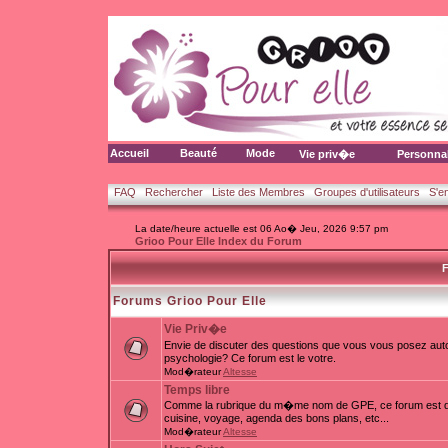
Accueil
Beauté
Mode
Vie priv�e
Personna
FAQ
Rechercher
Liste des Membres
Groupes d'utilisateurs
S'e
La date/heure actuelle est 06 Ao� Jeu, 2026 9:57 pm
Grioo Pour Elle Index du Forum
F
Forums Grioo Pour Elle
Vie Priv�e
Envie de discuter des questions que vous vous posez auto
psychologie? Ce forum est le votre.
Mod�rateur
Altesse
Temps libre
Comme la rubrique du m�me nom de GPE, ce forum est d�d
cuisine, voyage, agenda des bons plans, etc...
Mod�rateur
Altesse