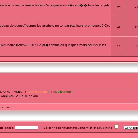
t encore moins de temps libre? Cet espace est r�serv� � tous les sujets
25
7
oups de gueule" contre les produits ne tenant pas leurs promesses? Cet
29
8
rir notre forum? Et si tu te pr�sentais en quelques mots pour que les
12
5
ible et 43 Invit�s [
Administrateur
] [
Mod�rateur
]
4 Ao� Jeu, 2025 11:57 am
 minutes
e passe:
Se connecter automatiquement � chaque visite