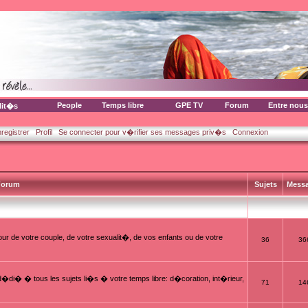
People
Temps libre
GPE TV
Forum
Entre nous
lit�s
nregistrer
Profil
Se connecter pour v�rifier ses messages priv�s
Connexion
orum
Sujets
Mess
ur de votre couple, de votre sexualit�, de vos enfants ou de votre
36
36
i� � tous les sujets li�s � votre temps libre: d�coration, int�rieur,
71
14