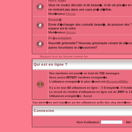
Hors Sujet
Vous ne voulez discuter ni de beaut�, ni de vie priv�e e
ne rentrant pas dans une case pr�-d�finie.
Mod�rateur
Altesse
Beaut�
Envie d'�changer des conseils beaut�, de pousser des "c
espace est le votre
Mod�rateur
Altesse
Pr�sentation
Nouvelle grioonette? Nouveau grioonaute venant de d�couv
autres forumistes te d�couvrent?
Marquer tous les forums comme lus
Qui est en ligne ?
Nos membres ont post� un total de
722
messages
Nous avons
957027
membres enregistr�s
L'utilisateur enregistr� le plus r�cent est
Beromeo98Mer
Il y a en tout
43
utilisateurs en ligne :: 0 Enregistr�, 0 Invis
Le record du nombre d'utilisateurs en ligne est de
3957
le 1
Utilisateurs enregistr�s : Aucun
Ces donn�es sont bas�es sur les utilisateurs actifs des cinq derni�res
Connexion
Nom d'utilisateur:
Mot d