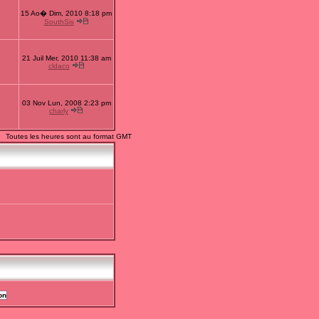
15 Ao� Dim, 2010 8:18 pm
1
SouthSis
21 Juil Mer, 2010 11:38 am
7
cldaco
03 Nov Lun, 2008 2:23 pm
2
charly
Toutes les heures sont au format GMT