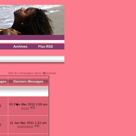
Archives
Flux RSS
Voir les messages sans r�ponses
ages
Derniers Messages
01 F�v Mar, 2011 2:00 pm
6
Agna
11 Jan Mar, 2011 1:22 am
6
makedalois