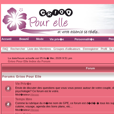
Accueil
Beauté
Mode
Peo
Vie priv�e
Personnalit�s
FAQ
Rechercher
Liste des Membres
Groupes d'utilisateurs
S'enregistrer
Profil
Se 
La date/heure actuelle est 05 Ao� Mer, 2026 9:51 pm
Grioo Pour Elle Index du Forum
Forum
Forums Grioo Pour Elle
Vie Priv�e
Envie de discuter des questions que vous vous posez autour de votre couple, d
psychologie? Ce forum est le votre.
Mod�rateur
Altesse
Temps libre
Comme la rubrique du m�me nom de GPE, ce forum est d�di� � tous les sujets
cuisine, voyage, agenda des bons plans, etc...
Mod�rateur
Altesse