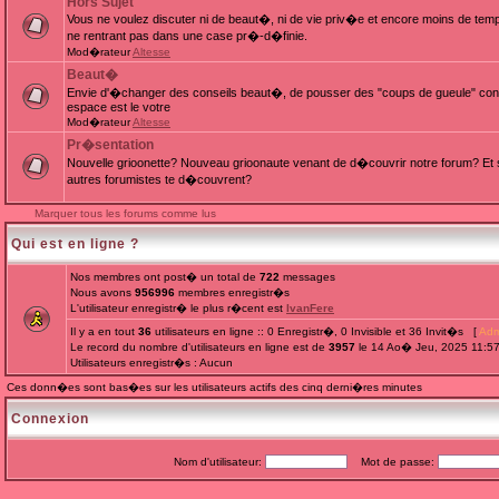
Hors Sujet
Vous ne voulez discuter ni de beaut�, ni de vie priv�e et encore moins de te
ne rentrant pas dans une case pr�-d�finie.
Mod�rateur
Altesse
Beaut�
Envie d'�changer des conseils beaut�, de pousser des "coups de gueule" cont
espace est le votre
Mod�rateur
Altesse
Pr�sentation
Nouvelle grioonette? Nouveau grioonaute venant de d�couvrir notre forum? Et s
autres forumistes te d�couvrent?
Marquer tous les forums comme lus
Qui est en ligne ?
Nos membres ont post� un total de
722
messages
Nous avons
956996
membres enregistr�s
L'utilisateur enregistr� le plus r�cent est
IvanFere
Il y a en tout
36
utilisateurs en ligne :: 0 Enregistr�, 0 Invisible et 36 Invit�s [
Adm
Le record du nombre d'utilisateurs en ligne est de
3957
le 14 Ao� Jeu, 2025 11:5
Utilisateurs enregistr�s : Aucun
Ces donn�es sont bas�es sur les utilisateurs actifs des cinq derni�res minutes
Connexion
Nom d'utilisateur:
Mot de passe: