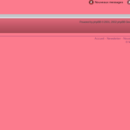
Nouveaux messages
Powered by
phpBB
© 2001, 2002 phpBB Group
Accueil
-
Newsletter
-
Nous
© 