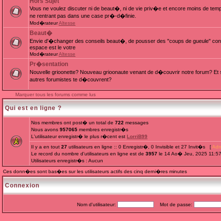
Hors Sujet
Vous ne voulez discuter ni de beaut�, ni de vie priv�e et encore moins de te
ne rentrant pas dans une case pr�-d�finie.
Mod�rateur
Altesse
Beaut�
Envie d'�changer des conseils beaut�, de pousser des "coups de gueule" cont
espace est le votre
Mod�rateur
Altesse
Pr�sentation
Nouvelle grioonette? Nouveau grioonaute venant de d�couvrir notre forum? Et s
autres forumistes te d�couvrent?
Marquer tous les forums comme lus
Qui est en ligne ?
Nos membres ont post� un total de
722
messages
Nous avons
957065
membres enregistr�s
L'utilisateur enregistr� le plus r�cent est
LorriB99
Il y a en tout
27
utilisateurs en ligne :: 0 Enregistr�, 0 Invisible et 27 Invit�s [
Adm
Le record du nombre d'utilisateurs en ligne est de
3957
le 14 Ao� Jeu, 2025 11:5
Utilisateurs enregistr�s : Aucun
Ces donn�es sont bas�es sur les utilisateurs actifs des cinq derni�res minutes
Connexion
Nom d'utilisateur:
Mot de passe: