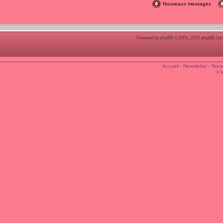
Nouveaux messages
Powered by
phpBB
© 2001, 2002 phpBB Group
Accueil
-
Newsletter
-
Nous
© 