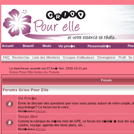
Accueil
Beauté
Mode
Peo
Vie priv�e
Personnalit�s
FAQ
Rechercher
Liste des Membres
Groupes d'utilisateurs
S'enregistrer
Profil
Se 
La date/heure actuelle est 07 Ao� Ven, 2026 10:21 pm
Grioo Pour Elle Index du Forum
Forum
Forums Grioo Pour Elle
Vie Priv�e
Envie de discuter des questions que vous vous posez autour de votre couple, d
psychologie? Ce forum est le votre.
Mod�rateur
Altesse
Temps libre
Comme la rubrique du m�me nom de GPE, ce forum est d�di� � tous les sujets
cuisine, voyage, agenda des bons plans, etc...
Mod�rateur
Altesse