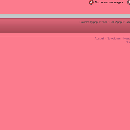
Nouveaux messages
Powered by
phpBB
© 2001, 2002 phpBB Group
Accueil
-
Newsletter
-
Nous
© 