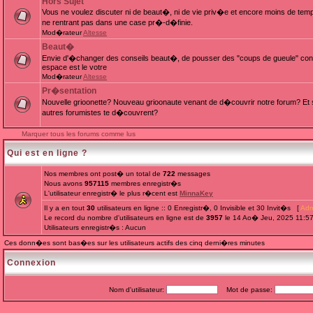
Hors Sujet
Vous ne voulez discuter ni de beaut�, ni de vie priv�e et encore moins de te
ne rentrant pas dans une case pr�-d�finie.
Mod�rateur
Altesse
Beaut�
Envie d'�changer des conseils beaut�, de pousser des "coups de gueule" cont
espace est le votre
Mod�rateur
Altesse
Pr�sentation
Nouvelle grioonette? Nouveau grioonaute venant de d�couvrir notre forum? Et s
autres forumistes te d�couvrent?
Marquer tous les forums comme lus
Qui est en ligne ?
Nos membres ont post� un total de
722
messages
Nous avons
957115
membres enregistr�s
L'utilisateur enregistr� le plus r�cent est
MinnaKey
Il y a en tout
30
utilisateurs en ligne :: 0 Enregistr�, 0 Invisible et 30 Invit�s [
Adm
Le record du nombre d'utilisateurs en ligne est de
3957
le 14 Ao� Jeu, 2025 11:5
Utilisateurs enregistr�s : Aucun
Ces donn�es sont bas�es sur les utilisateurs actifs des cinq derni�res minutes
Connexion
Nom d'utilisateur:
Mot de passe: