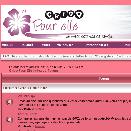
Accueil
Beauté
Mode
Peo
Vie priv�e
Personnalit�s
FAQ
Rechercher
Liste des Membres
Groupes d'utilisateurs
S'enregistrer
Profil
Se 
La date/heure actuelle est 09 Ao� Dim, 2026 9:34 am
Grioo Pour Elle Index du Forum
Forum
Forums Grioo Pour Elle
Vie Priv�e
Envie de discuter des questions que vous vous posez autour de votre couple, d
psychologie? Ce forum est le votre.
Mod�rateur
Altesse
Temps libre
Comme la rubrique du m�me nom de GPE, ce forum est d�di� � tous les sujets
cuisine, voyage, agenda des bons plans, etc...
Mod�rateur
Altesse