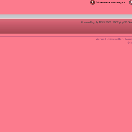
Nouveaux messages
Powered by
phpBB
© 2001, 2002 phpBB Group
Accueil
-
Newsletter
-
Nous
© 