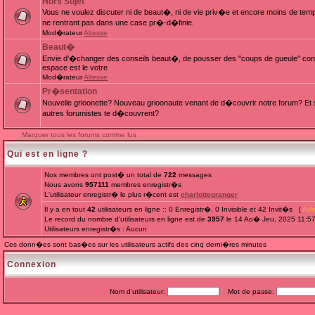
Hors Sujet
Vous ne voulez discuter ni de beaut�, ni de vie priv�e et encore moins de te
ne rentrant pas dans une case pr�-d�finie.
Mod�rateur
Altesse
Beaut�
Envie d'�changer des conseils beaut�, de pousser des "coups de gueule" cont
espace est le votre
Mod�rateur
Altesse
Pr�sentation
Nouvelle grioonette? Nouveau grioonaute venant de d�couvrir notre forum? Et s
autres forumistes te d�couvrent?
Marquer tous les forums comme lus
Qui est en ligne ?
Nos membres ont post� un total de
722
messages
Nous avons
957111
membres enregistr�s
L'utilisateur enregistr� le plus r�cent est
charlottegranger
Il y a en tout
42
utilisateurs en ligne :: 0 Enregistr�, 0 Invisible et 42 Invit�s [
Adm
Le record du nombre d'utilisateurs en ligne est de
3957
le 14 Ao� Jeu, 2025 11:5
Utilisateurs enregistr�s : Aucun
Ces donn�es sont bas�es sur les utilisateurs actifs des cinq derni�res minutes
Connexion
Nom d'utilisateur:
Mot de passe: