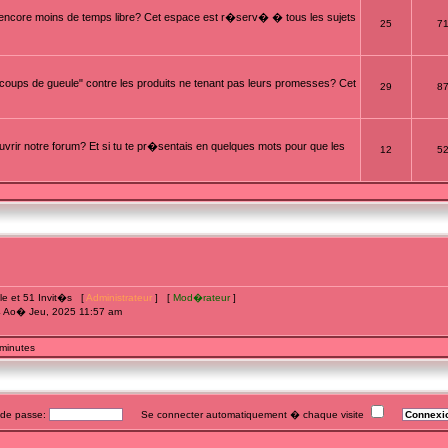
t encore moins de temps libre? Cet espace est r�serv� � tous les sujets
25
7
oups de gueule" contre les produits ne tenant pas leurs promesses? Cet
29
8
rir notre forum? Et si tu te pr�sentais en quelques mots pour que les
12
5
ible et 51 Invit�s [
Administrateur
] [
Mod�rateur
]
4 Ao� Jeu, 2025 11:57 am
 minutes
e passe:
Se connecter automatiquement � chaque visite