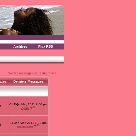
Archives
Flux RSS
Voir les messages sans r�ponses
ages
Derniers Messages
01 F�v Mar, 2011 2:00 pm
6
Agna
11 Jan Mar, 2011 1:22 am
6
makedalois