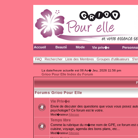
Accueil
Beauté
Mode
Vie priv�e
Personna
FAQ
Rechercher
Liste des Membres
Groupes d'utilisateurs
S'e
La date/heure actuelle est 06 Ao� Jeu, 2026 11:56 pm
Grioo Pour Elle Index du Forum
F
Forums Grioo Pour Elle
Vie Priv�e
Envie de discuter des questions que vous vous posez auto
psychologie? Ce forum est le votre.
Mod�rateur
Altesse
Temps libre
Comme la rubrique du m�me nom de GPE, ce forum est d�d
cuisine, voyage, agenda des bons plans, etc...
Mod�rateur
Altesse