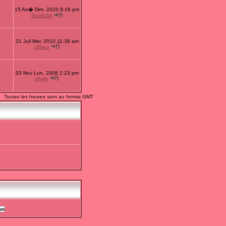
15 Ao� Dim, 2010 8:18 pm
1
SouthSis
21 Juil Mer, 2010 11:38 am
7
cldaco
03 Nov Lun, 2008 2:23 pm
2
charly
Toutes les heures sont au format GMT