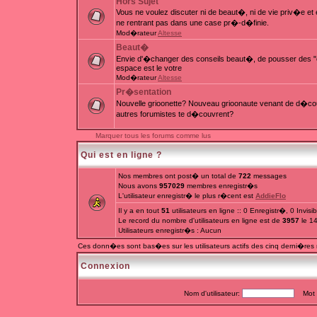
Hors Sujet
Vous ne voulez discuter ni de beaut�, ni de vie priv�e e
ne rentrant pas dans une case pr�-d�finie.
Mod�rateur
Altesse
Beaut�
Envie d'�changer des conseils beaut�, de pousser des "c
espace est le votre
Mod�rateur
Altesse
Pr�sentation
Nouvelle grioonette? Nouveau grioonaute venant de d�couv
autres forumistes te d�couvrent?
Marquer tous les forums comme lus
Qui est en ligne ?
Nos membres ont post� un total de
722
messages
Nous avons
957029
membres enregistr�s
L'utilisateur enregistr� le plus r�cent est
AddieFlo
Il y a en tout
51
utilisateurs en ligne :: 0 Enregistr�, 0 Invis
Le record du nombre d'utilisateurs en ligne est de
3957
le 1
Utilisateurs enregistr�s : Aucun
Ces donn�es sont bas�es sur les utilisateurs actifs des cinq derni�res
Connexion
Nom d'utilisateur:
Mot d