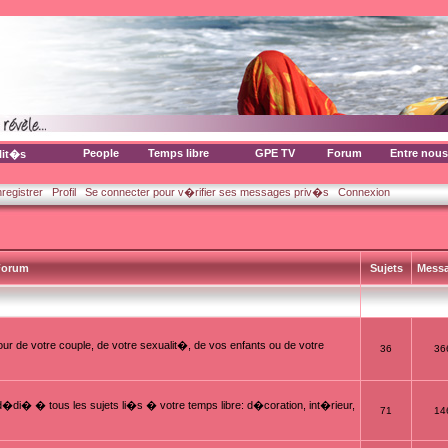
People
Temps libre
GPE TV
Forum
Entre nous
lit�s
nregistrer
Profil
Se connecter pour v�rifier ses messages priv�s
Connexion
orum
Sujets
Mess
ur de votre couple, de votre sexualit�, de vos enfants ou de votre
36
36
i� � tous les sujets li�s � votre temps libre: d�coration, int�rieur,
71
14