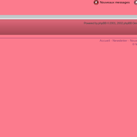
Nouveaux messages
Powered by
phpBB
© 2001, 2002 phpBB Group
Accueil
-
Newsletter
-
Nous
© 