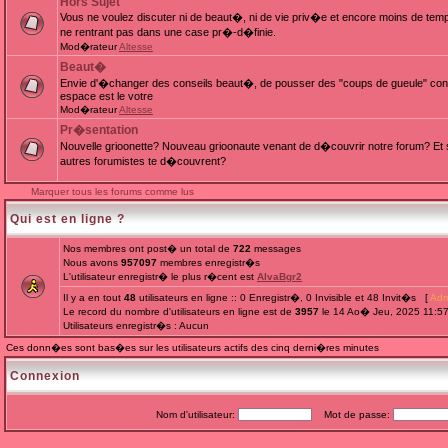
Hors Sujet
Vous ne voulez discuter ni de beaut�, ni de vie priv�e et encore moins de te
ne rentrant pas dans une case pr�-d�finie.
Mod�rateur
Altesse
Beaut�
Envie d'�changer des conseils beaut�, de pousser des "coups de gueule" cont
espace est le votre
Mod�rateur
Altesse
Pr�sentation
Nouvelle grioonette? Nouveau grioonaute venant de d�couvrir notre forum? Et s
autres forumistes te d�couvrent?
Marquer tous les forums comme lus
Qui est en ligne ?
Nos membres ont post� un total de
722
messages
Nous avons
957097
membres enregistr�s
L'utilisateur enregistr� le plus r�cent est
AlvaBgr2
Il y a en tout
48
utilisateurs en ligne :: 0 Enregistr�, 0 Invisible et 48 Invit�s [
Adm
Le record du nombre d'utilisateurs en ligne est de
3957
le 14 Ao� Jeu, 2025 11:5
Utilisateurs enregistr�s : Aucun
Ces donn�es sont bas�es sur les utilisateurs actifs des cinq derni�res minutes
Connexion
Nom d'utilisateur:
Mot de passe: