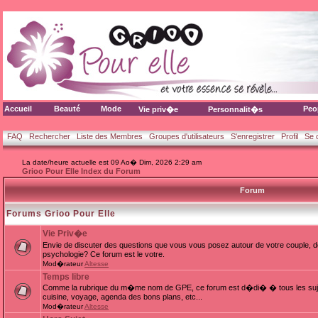
Accueil
Beauté
Mode
Peo
Vie priv�e
Personnalit�s
FAQ
Rechercher
Liste des Membres
Groupes d'utilisateurs
S'enregistrer
Profil
Se 
La date/heure actuelle est 09 Ao� Dim, 2026 2:29 am
Grioo Pour Elle Index du Forum
Forum
Forums Grioo Pour Elle
Vie Priv�e
Envie de discuter des questions que vous vous posez autour de votre couple, d
psychologie? Ce forum est le votre.
Mod�rateur
Altesse
Temps libre
Comme la rubrique du m�me nom de GPE, ce forum est d�di� � tous les sujets
cuisine, voyage, agenda des bons plans, etc...
Mod�rateur
Altesse