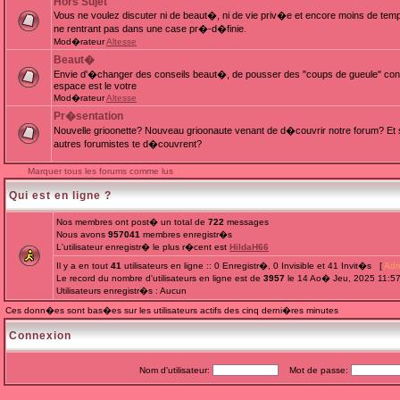
Hors Sujet
Vous ne voulez discuter ni de beaut�, ni de vie priv�e et encore moins de te
ne rentrant pas dans une case pr�-d�finie.
Mod�rateur
Altesse
Beaut�
Envie d'�changer des conseils beaut�, de pousser des "coups de gueule" cont
espace est le votre
Mod�rateur
Altesse
Pr�sentation
Nouvelle grioonette? Nouveau grioonaute venant de d�couvrir notre forum? Et s
autres forumistes te d�couvrent?
Marquer tous les forums comme lus
Qui est en ligne ?
Nos membres ont post� un total de
722
messages
Nous avons
957041
membres enregistr�s
L'utilisateur enregistr� le plus r�cent est
HildaH66
Il y a en tout
41
utilisateurs en ligne :: 0 Enregistr�, 0 Invisible et 41 Invit�s [
Adm
Le record du nombre d'utilisateurs en ligne est de
3957
le 14 Ao� Jeu, 2025 11:5
Utilisateurs enregistr�s : Aucun
Ces donn�es sont bas�es sur les utilisateurs actifs des cinq derni�res minutes
Connexion
Nom d'utilisateur:
Mot de passe: