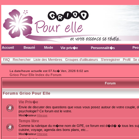
Accueil
Beauté
Mode
Peo
Vie priv�e
Personnalit�s
FAQ
Rechercher
Liste des Membres
Groupes d'utilisateurs
S'enregistrer
Profil
Se 
La date/heure actuelle est 07 Ao� Ven, 2026 6:02 am
Grioo Pour Elle Index du Forum
Forum
Forums Grioo Pour Elle
Vie Priv�e
Envie de discuter des questions que vous vous posez autour de votre couple, d
psychologie? Ce forum est le votre.
Mod�rateur
Altesse
Temps libre
Comme la rubrique du m�me nom de GPE, ce forum est d�di� � tous les sujets
cuisine, voyage, agenda des bons plans, etc...
Mod�rateur
Altesse