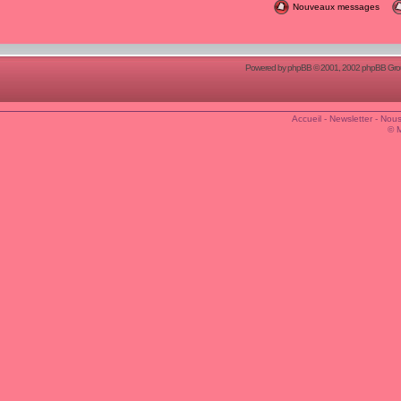
Nouveaux messages
Powered by
phpBB
© 2001, 2002 phpBB Group
Accueil
-
Newsletter
-
Nous
© 