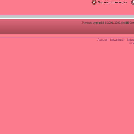
Nouveaux messages
Powered by
phpBB
© 2001, 2002 phpBB Group
Accueil
-
Newsletter
-
Nous
© 