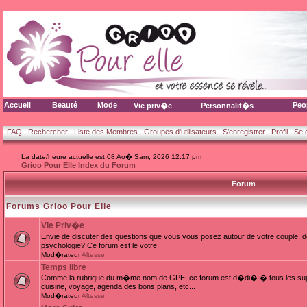
Accueil
Beauté
Mode
Peo
Vie priv�e
Personnalit�s
FAQ
Rechercher
Liste des Membres
Groupes d'utilisateurs
S'enregistrer
Profil
Se 
La date/heure actuelle est 08 Ao� Sam, 2026 12:17 pm
Grioo Pour Elle Index du Forum
Forum
Forums Grioo Pour Elle
Vie Priv�e
Envie de discuter des questions que vous vous posez autour de votre couple, d
psychologie? Ce forum est le votre.
Mod�rateur
Altesse
Temps libre
Comme la rubrique du m�me nom de GPE, ce forum est d�di� � tous les sujets
cuisine, voyage, agenda des bons plans, etc...
Mod�rateur
Altesse