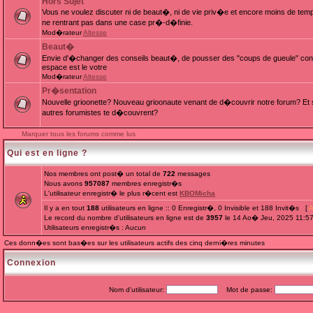
Hors Sujet
Vous ne voulez discuter ni de beaut�, ni de vie priv�e et encore moins de te
ne rentrant pas dans une case pr�-d�finie.
Mod�rateur
Altesse
Beaut�
Envie d'�changer des conseils beaut�, de pousser des "coups de gueule" cont
espace est le votre
Mod�rateur
Altesse
Pr�sentation
Nouvelle grioonette? Nouveau grioonaute venant de d�couvrir notre forum? Et s
autres forumistes te d�couvrent?
Marquer tous les forums comme lus
Qui est en ligne ?
Nos membres ont post� un total de
722
messages
Nous avons
957087
membres enregistr�s
L'utilisateur enregistr� le plus r�cent est
KBOMicha
Il y a en tout
188
utilisateurs en ligne :: 0 Enregistr�, 0 Invisible et 188 Invit�s [
A
Le record du nombre d'utilisateurs en ligne est de
3957
le 14 Ao� Jeu, 2025 11:5
Utilisateurs enregistr�s : Aucun
Ces donn�es sont bas�es sur les utilisateurs actifs des cinq derni�res minutes
Connexion
Nom d'utilisateur:
Mot de passe: