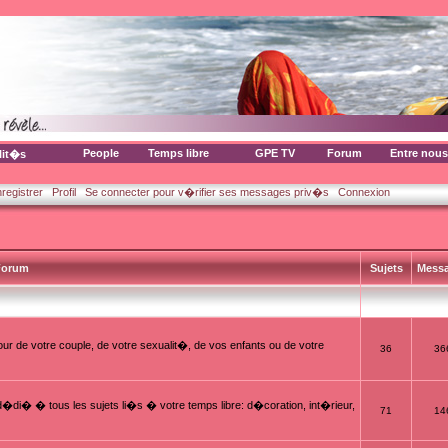
People
Temps libre
GPE TV
Forum
Entre nous
lit�s
nregistrer
Profil
Se connecter pour v�rifier ses messages priv�s
Connexion
orum
Sujets
Mess
ur de votre couple, de votre sexualit�, de vos enfants ou de votre
36
36
i� � tous les sujets li�s � votre temps libre: d�coration, int�rieur,
71
14