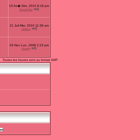
15 Ao� Dim, 2010 8:18 pm
1
SouthSis
21 Juil Mer, 2010 11:38 am
7
cldaco
03 Nov Lun, 2008 2:23 pm
2
charly
Toutes les heures sont au format GMT