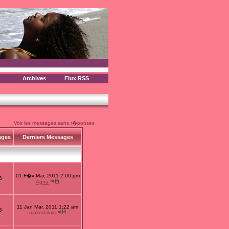
Archives
Flux RSS
Voir les messages sans r�ponses
ages
Derniers Messages
01 F�v Mar, 2011 2:00 pm
6
Agna
11 Jan Mar, 2011 1:22 am
6
makedalois