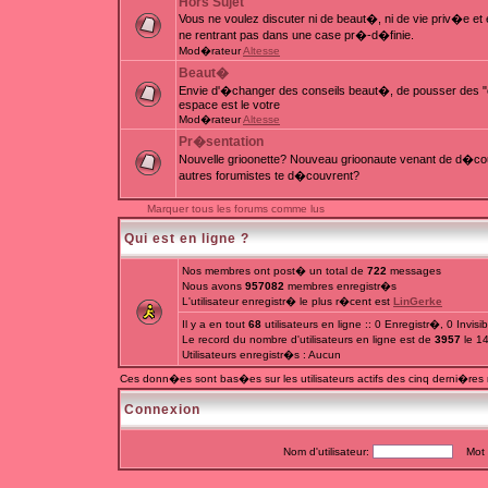
Hors Sujet
Vous ne voulez discuter ni de beaut�, ni de vie priv�e e
ne rentrant pas dans une case pr�-d�finie.
Mod�rateur
Altesse
Beaut�
Envie d'�changer des conseils beaut�, de pousser des "c
espace est le votre
Mod�rateur
Altesse
Pr�sentation
Nouvelle grioonette? Nouveau grioonaute venant de d�couv
autres forumistes te d�couvrent?
Marquer tous les forums comme lus
Qui est en ligne ?
Nos membres ont post� un total de
722
messages
Nous avons
957082
membres enregistr�s
L'utilisateur enregistr� le plus r�cent est
LinGerke
Il y a en tout
68
utilisateurs en ligne :: 0 Enregistr�, 0 Invis
Le record du nombre d'utilisateurs en ligne est de
3957
le 1
Utilisateurs enregistr�s : Aucun
Ces donn�es sont bas�es sur les utilisateurs actifs des cinq derni�res
Connexion
Nom d'utilisateur:
Mot d