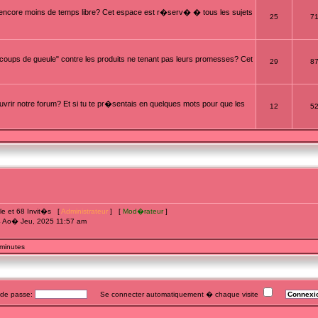
t encore moins de temps libre? Cet espace est r�serv� � tous les sujets
25
7
oups de gueule" contre les produits ne tenant pas leurs promesses? Cet
29
8
rir notre forum? Et si tu te pr�sentais en quelques mots pour que les
12
5
ible et 68 Invit�s [
Administrateur
] [
Mod�rateur
]
4 Ao� Jeu, 2025 11:57 am
 minutes
e passe:
Se connecter automatiquement � chaque visite