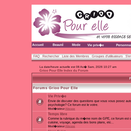
Accueil
Beauté
Mode
Vie priv�e
Personna
FAQ
Rechercher
Liste des Membres
Groupes d'utilisateurs
S'e
La date/heure actuelle est 08 Ao� Sam, 2026 10:27 am
Grioo Pour Elle Index du Forum
F
Forums Grioo Pour Elle
Vie Priv�e
Envie de discuter des questions que vous vous posez auto
psychologie? Ce forum est le votre.
Mod�rateur
Altesse
Temps libre
Comme la rubrique du m�me nom de GPE, ce forum est d�d
cuisine, voyage, agenda des bons plans, etc...
Mod�rateur
Altesse