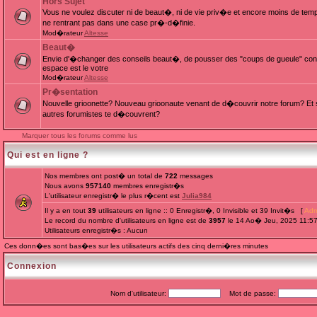
Hors Sujet
Vous ne voulez discuter ni de beaut�, ni de vie priv�e et encore moins de te
ne rentrant pas dans une case pr�-d�finie.
Mod�rateur
Altesse
Beaut�
Envie d'�changer des conseils beaut�, de pousser des "coups de gueule" cont
espace est le votre
Mod�rateur
Altesse
Pr�sentation
Nouvelle grioonette? Nouveau grioonaute venant de d�couvrir notre forum? Et s
autres forumistes te d�couvrent?
Marquer tous les forums comme lus
Qui est en ligne ?
Nos membres ont post� un total de
722
messages
Nous avons
957140
membres enregistr�s
L'utilisateur enregistr� le plus r�cent est
Julia984
Il y a en tout
39
utilisateurs en ligne :: 0 Enregistr�, 0 Invisible et 39 Invit�s [
Adm
Le record du nombre d'utilisateurs en ligne est de
3957
le 14 Ao� Jeu, 2025 11:5
Utilisateurs enregistr�s : Aucun
Ces donn�es sont bas�es sur les utilisateurs actifs des cinq derni�res minutes
Connexion
Nom d'utilisateur:
Mot de passe: