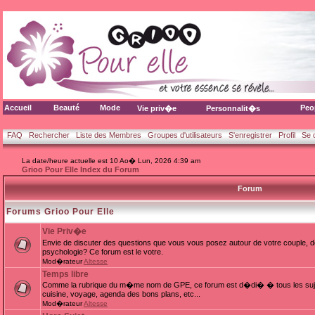
Accueil
Beauté
Mode
Peo
Vie priv�e
Personnalit�s
FAQ
Rechercher
Liste des Membres
Groupes d'utilisateurs
S'enregistrer
Profil
Se 
La date/heure actuelle est 10 Ao� Lun, 2026 4:39 am
Grioo Pour Elle Index du Forum
Forum
Forums Grioo Pour Elle
Vie Priv�e
Envie de discuter des questions que vous vous posez autour de votre couple, d
psychologie? Ce forum est le votre.
Mod�rateur
Altesse
Temps libre
Comme la rubrique du m�me nom de GPE, ce forum est d�di� � tous les sujets
cuisine, voyage, agenda des bons plans, etc...
Mod�rateur
Altesse