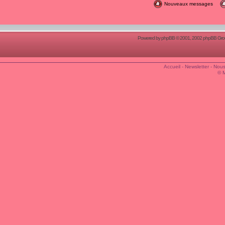
Nouveaux messages
Powered by
phpBB
© 2001, 2002 phpBB Group
Accueil
-
Newsletter
-
Nous
© 