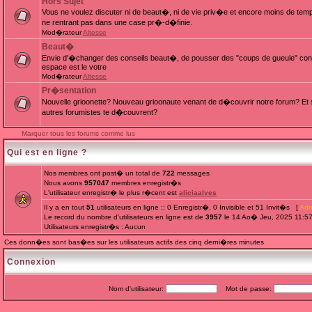
Hors Sujet
Vous ne voulez discuter ni de beaut�, ni de vie priv�e et encore moins de te
ne rentrant pas dans une case pr�-d�finie.
Mod�rateur
Altesse
Beaut�
Envie d'�changer des conseils beaut�, de pousser des "coups de gueule" cont
espace est le votre
Mod�rateur
Altesse
Pr�sentation
Nouvelle grioonette? Nouveau grioonaute venant de d�couvrir notre forum? Et s
autres forumistes te d�couvrent?
Marquer tous les forums comme lus
Qui est en ligne ?
Nos membres ont post� un total de
722
messages
Nous avons
957047
membres enregistr�s
L'utilisateur enregistr� le plus r�cent est
aliciaalves
Il y a en tout
51
utilisateurs en ligne :: 0 Enregistr�, 0 Invisible et 51 Invit�s [
Adm
Le record du nombre d'utilisateurs en ligne est de
3957
le 14 Ao� Jeu, 2025 11:5
Utilisateurs enregistr�s : Aucun
Ces donn�es sont bas�es sur les utilisateurs actifs des cinq derni�res minutes
Connexion
Nom d'utilisateur:
Mot de passe: