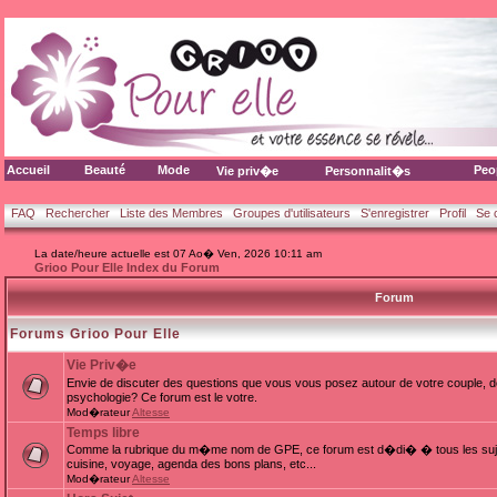
Accueil
Beauté
Mode
Peo
Vie priv�e
Personnalit�s
FAQ
Rechercher
Liste des Membres
Groupes d'utilisateurs
S'enregistrer
Profil
Se 
La date/heure actuelle est 07 Ao� Ven, 2026 10:11 am
Grioo Pour Elle Index du Forum
Forum
Forums Grioo Pour Elle
Vie Priv�e
Envie de discuter des questions que vous vous posez autour de votre couple, d
psychologie? Ce forum est le votre.
Mod�rateur
Altesse
Temps libre
Comme la rubrique du m�me nom de GPE, ce forum est d�di� � tous les sujets
cuisine, voyage, agenda des bons plans, etc...
Mod�rateur
Altesse