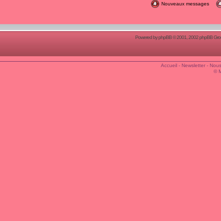
Nouveaux messages
Powered by
phpBB
© 2001, 2002 phpBB Group
Accueil
-
Newsletter
-
Nous
© 