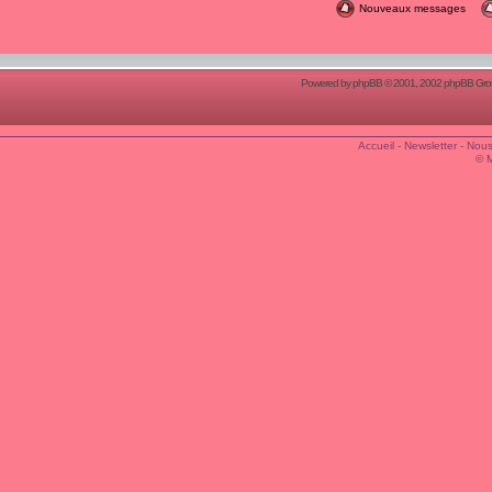
Nouveaux messages
Powered by
phpBB
© 2001, 2002 phpBB Group
Accueil
-
Newsletter
-
Nous
© 