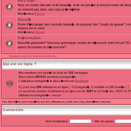
Hors Sujet
Vous ne voulez discuter ni de beaut�, ni de vie priv�e et encore moins de te
ne rentrant pas dans une case pr�-d�finie.
Mod�rateur
Altesse
Beaut�
Envie d'�changer des conseils beaut�, de pousser des "coups de gueule" cont
espace est le votre
Mod�rateur
Altesse
Pr�sentation
Nouvelle grioonette? Nouveau grioonaute venant de d�couvrir notre forum? Et s
autres forumistes te d�couvrent?
Marquer tous les forums comme lus
Qui est en ligne ?
Nos membres ont post� un total de
722
messages
Nous avons
957072
membres enregistr�s
L'utilisateur enregistr� le plus r�cent est
ErrolJam
Il y a en tout
290
utilisateurs en ligne :: 0 Enregistr�, 0 Invisible et 290 Invit�s [
A
Le record du nombre d'utilisateurs en ligne est de
3957
le 14 Ao� Jeu, 2025 11:5
Utilisateurs enregistr�s : Aucun
Ces donn�es sont bas�es sur les utilisateurs actifs des cinq derni�res minutes
Connexion
Nom d'utilisateur:
Mot de passe: