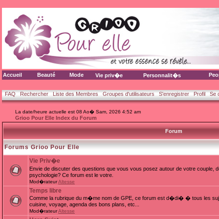
Accueil
Beauté
Mode
Peo
Vie priv�e
Personnalit�s
FAQ
Rechercher
Liste des Membres
Groupes d'utilisateurs
S'enregistrer
Profil
Se 
La date/heure actuelle est 08 Ao� Sam, 2026 4:52 am
Grioo Pour Elle Index du Forum
Forum
Forums Grioo Pour Elle
Vie Priv�e
Envie de discuter des questions que vous vous posez autour de votre couple, d
psychologie? Ce forum est le votre.
Mod�rateur
Altesse
Temps libre
Comme la rubrique du m�me nom de GPE, ce forum est d�di� � tous les sujets
cuisine, voyage, agenda des bons plans, etc...
Mod�rateur
Altesse