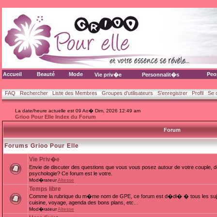
Accueil
Beauté
Mode
Peo
Vie priv�e
Personnalit�s
FAQ
Rechercher
Liste des Membres
Groupes d'utilisateurs
S'enregistrer
Profil
Se 
La date/heure actuelle est 09 Ao� Dim, 2026 12:49 am
Grioo Pour Elle Index du Forum
Forum
Forums Grioo Pour Elle
Vie Priv�e
Envie de discuter des questions que vous vous posez autour de votre couple, d
psychologie? Ce forum est le votre.
Mod�rateur
Altesse
Temps libre
Comme la rubrique du m�me nom de GPE, ce forum est d�di� � tous les sujets
cuisine, voyage, agenda des bons plans, etc...
Mod�rateur
Altesse