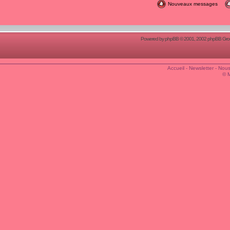
Nouveaux messages
Powered by
phpBB
© 2001, 2002 phpBB Group
Accueil
-
Newsletter
-
Nous
© 