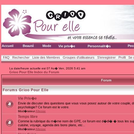
Accueil
Beauté
Mode
Peo
Vie priv�e
Personnalit�s
FAQ
Rechercher
Liste des Membres
Groupes d'utilisateurs
S'enregistrer
Profil
Se 
La date/heure actuelle est 07 Ao� Ven, 2026 5:41 am
Grioo Pour Elle Index du Forum
Forum
Forums Grioo Pour Elle
Vie Priv�e
Envie de discuter des questions que vous vous posez autour de votre couple, d
psychologie? Ce forum est le votre.
Mod�rateur
Altesse
Temps libre
Comme la rubrique du m�me nom de GPE, ce forum est d�di� � tous les sujets
cuisine, voyage, agenda des bons plans, etc...
Mod�rateur
Altesse