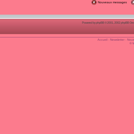
Nouveaux messages
Powered by
phpBB
© 2001, 2002 phpBB Group
Accueil
-
Newsletter
-
Nous
© 