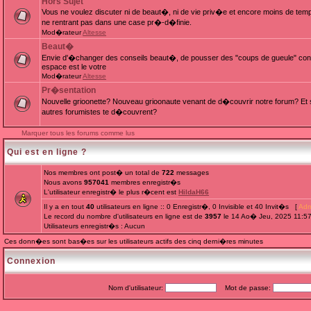
Hors Sujet
Vous ne voulez discuter ni de beaut�, ni de vie priv�e et encore moins de te
ne rentrant pas dans une case pr�-d�finie.
Mod�rateur
Altesse
Beaut�
Envie d'�changer des conseils beaut�, de pousser des "coups de gueule" cont
espace est le votre
Mod�rateur
Altesse
Pr�sentation
Nouvelle grioonette? Nouveau grioonaute venant de d�couvrir notre forum? Et s
autres forumistes te d�couvrent?
Marquer tous les forums comme lus
Qui est en ligne ?
Nos membres ont post� un total de
722
messages
Nous avons
957041
membres enregistr�s
L'utilisateur enregistr� le plus r�cent est
HildaH66
Il y a en tout
40
utilisateurs en ligne :: 0 Enregistr�, 0 Invisible et 40 Invit�s [
Adm
Le record du nombre d'utilisateurs en ligne est de
3957
le 14 Ao� Jeu, 2025 11:5
Utilisateurs enregistr�s : Aucun
Ces donn�es sont bas�es sur les utilisateurs actifs des cinq derni�res minutes
Connexion
Nom d'utilisateur:
Mot de passe: