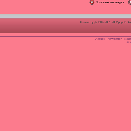
Nouveaux messages
Powered by
phpBB
© 2001, 2002 phpBB Group
Accueil
-
Newsletter
-
Nous
© 