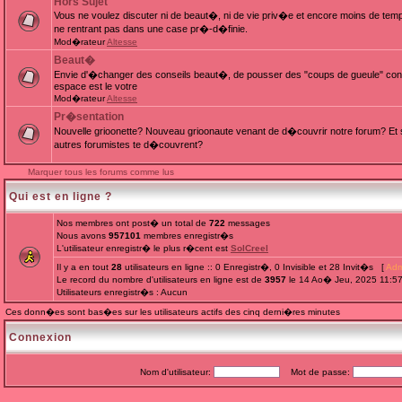
Hors Sujet
Vous ne voulez discuter ni de beaut�, ni de vie priv�e et encore moins de te
ne rentrant pas dans une case pr�-d�finie.
Mod�rateur
Altesse
Beaut�
Envie d'�changer des conseils beaut�, de pousser des "coups de gueule" cont
espace est le votre
Mod�rateur
Altesse
Pr�sentation
Nouvelle grioonette? Nouveau grioonaute venant de d�couvrir notre forum? Et s
autres forumistes te d�couvrent?
Marquer tous les forums comme lus
Qui est en ligne ?
Nos membres ont post� un total de
722
messages
Nous avons
957101
membres enregistr�s
L'utilisateur enregistr� le plus r�cent est
SolCreel
Il y a en tout
28
utilisateurs en ligne :: 0 Enregistr�, 0 Invisible et 28 Invit�s [
Adm
Le record du nombre d'utilisateurs en ligne est de
3957
le 14 Ao� Jeu, 2025 11:5
Utilisateurs enregistr�s : Aucun
Ces donn�es sont bas�es sur les utilisateurs actifs des cinq derni�res minutes
Connexion
Nom d'utilisateur:
Mot de passe: