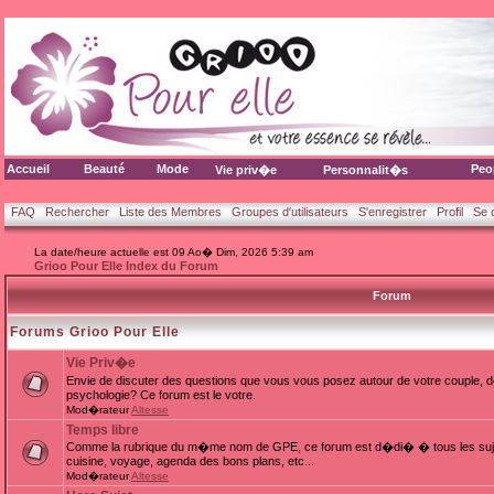
Accueil
Beauté
Mode
Peo
Vie priv�e
Personnalit�s
FAQ
Rechercher
Liste des Membres
Groupes d'utilisateurs
S'enregistrer
Profil
Se 
La date/heure actuelle est 09 Ao� Dim, 2026 5:39 am
Grioo Pour Elle Index du Forum
Forum
Forums Grioo Pour Elle
Vie Priv�e
Envie de discuter des questions que vous vous posez autour de votre couple, d
psychologie? Ce forum est le votre.
Mod�rateur
Altesse
Temps libre
Comme la rubrique du m�me nom de GPE, ce forum est d�di� � tous les sujets
cuisine, voyage, agenda des bons plans, etc...
Mod�rateur
Altesse