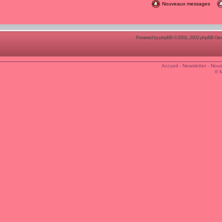
Nouveaux messages
Powered by
phpBB
© 2001, 2002 phpBB Group
Accueil
-
Newsletter
-
Nous
© 