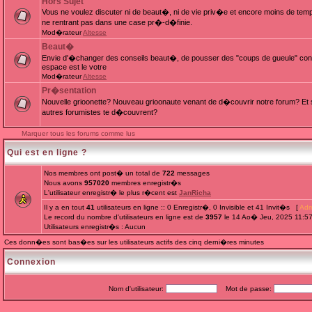
Hors Sujet
Vous ne voulez discuter ni de beaut�, ni de vie priv�e et encore moins de te
ne rentrant pas dans une case pr�-d�finie.
Mod�rateur
Altesse
Beaut�
Envie d'�changer des conseils beaut�, de pousser des "coups de gueule" cont
espace est le votre
Mod�rateur
Altesse
Pr�sentation
Nouvelle grioonette? Nouveau grioonaute venant de d�couvrir notre forum? Et s
autres forumistes te d�couvrent?
Marquer tous les forums comme lus
Qui est en ligne ?
Nos membres ont post� un total de
722
messages
Nous avons
957020
membres enregistr�s
L'utilisateur enregistr� le plus r�cent est
JanRicha
Il y a en tout
41
utilisateurs en ligne :: 0 Enregistr�, 0 Invisible et 41 Invit�s [
Adm
Le record du nombre d'utilisateurs en ligne est de
3957
le 14 Ao� Jeu, 2025 11:5
Utilisateurs enregistr�s : Aucun
Ces donn�es sont bas�es sur les utilisateurs actifs des cinq derni�res minutes
Connexion
Nom d'utilisateur:
Mot de passe: