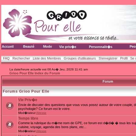
Accueil
Beauté
Mode
Peo
Vie priv�e
Personnalit�s
FAQ
Rechercher
Liste des Membres
Groupes d'utilisateurs
S'enregistrer
Profil
Se 
La date/heure actuelle est 06 Ao� Jeu, 2026 11:41 am
Grioo Pour Elle Index du Forum
Forum
Forums Grioo Pour Elle
Vie Priv�e
Envie de discuter des questions que vous vous posez autour de votre couple, d
psychologie? Ce forum est le votre.
Mod�rateur
Altesse
Temps libre
Comme la rubrique du m�me nom de GPE, ce forum est d�di� � tous les sujets
cuisine, voyage, agenda des bons plans, etc...
Mod�rateur
Altesse