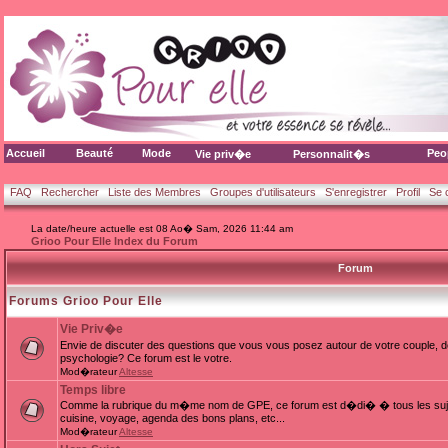
Accueil
Beauté
Mode
Peo
Vie priv�e
Personnalit�s
FAQ
Rechercher
Liste des Membres
Groupes d'utilisateurs
S'enregistrer
Profil
Se 
La date/heure actuelle est 08 Ao� Sam, 2026 11:44 am
Grioo Pour Elle Index du Forum
Forum
Forums Grioo Pour Elle
Vie Priv�e
Envie de discuter des questions que vous vous posez autour de votre couple, d
psychologie? Ce forum est le votre.
Mod�rateur
Altesse
Temps libre
Comme la rubrique du m�me nom de GPE, ce forum est d�di� � tous les sujets
cuisine, voyage, agenda des bons plans, etc...
Mod�rateur
Altesse