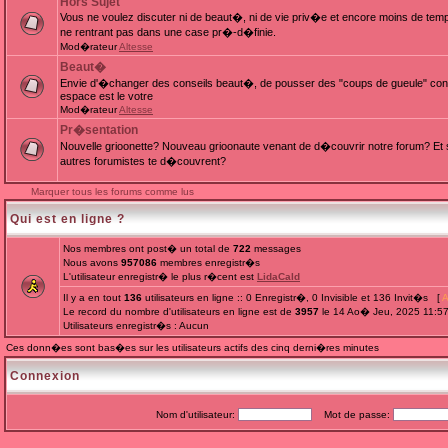
Hors Sujet
Vous ne voulez discuter ni de beaut�, ni de vie priv�e et encore moins de te
ne rentrant pas dans une case pr�-d�finie.
Mod�rateur
Altesse
Beaut�
Envie d'�changer des conseils beaut�, de pousser des "coups de gueule" cont
espace est le votre
Mod�rateur
Altesse
Pr�sentation
Nouvelle grioonette? Nouveau grioonaute venant de d�couvrir notre forum? Et s
autres forumistes te d�couvrent?
Marquer tous les forums comme lus
Qui est en ligne ?
Nos membres ont post� un total de
722
messages
Nous avons
957086
membres enregistr�s
L'utilisateur enregistr� le plus r�cent est
LidaCald
Il y a en tout
136
utilisateurs en ligne :: 0 Enregistr�, 0 Invisible et 136 Invit�s [
A
Le record du nombre d'utilisateurs en ligne est de
3957
le 14 Ao� Jeu, 2025 11:5
Utilisateurs enregistr�s : Aucun
Ces donn�es sont bas�es sur les utilisateurs actifs des cinq derni�res minutes
Connexion
Nom d'utilisateur:
Mot de passe: