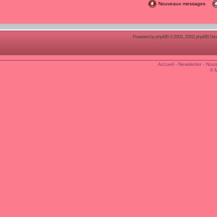
Nouveaux messages
Powered by
phpBB
© 2001, 2002 phpBB Group
Accueil
-
Newsletter
-
Nous
© 