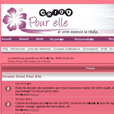
Accueil
Beauté
Mode
Peo
Vie priv�e
Personnalit�s
FAQ
Rechercher
Liste des Membres
Groupes d'utilisateurs
S'enregistrer
Profil
Se 
La date/heure actuelle est 06 Ao� Jeu, 2026 11:02 am
Grioo Pour Elle Index du Forum
Forum
Forums Grioo Pour Elle
Vie Priv�e
Envie de discuter des questions que vous vous posez autour de votre couple, d
psychologie? Ce forum est le votre.
Mod�rateur
Altesse
Temps libre
Comme la rubrique du m�me nom de GPE, ce forum est d�di� � tous les sujets
cuisine, voyage, agenda des bons plans, etc...
Mod�rateur
Altesse