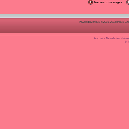
Nouveaux messages
Powered by
phpBB
© 2001, 2002 phpBB Group
Accueil
-
Newsletter
-
Nous
© 