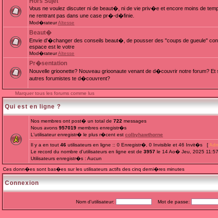
Hors Sujet
Vous ne voulez discuter ni de beaut�, ni de vie priv�e et encore moins de te
ne rentrant pas dans une case pr�-d�finie.
Mod�rateur
Altesse
Beaut�
Envie d'�changer des conseils beaut�, de pousser des "coups de gueule" cont
espace est le votre
Mod�rateur
Altesse
Pr�sentation
Nouvelle grioonette? Nouveau grioonaute venant de d�couvrir notre forum? Et s
autres forumistes te d�couvrent?
Marquer tous les forums comme lus
Qui est en ligne ?
Nos membres ont post� un total de
722
messages
Nous avons
957019
membres enregistr�s
L'utilisateur enregistr� le plus r�cent est
colbyhawthorne
Il y a en tout
46
utilisateurs en ligne :: 0 Enregistr�, 0 Invisible et 46 Invit�s [
Adm
Le record du nombre d'utilisateurs en ligne est de
3957
le 14 Ao� Jeu, 2025 11:5
Utilisateurs enregistr�s : Aucun
Ces donn�es sont bas�es sur les utilisateurs actifs des cinq derni�res minutes
Connexion
Nom d'utilisateur:
Mot de passe: