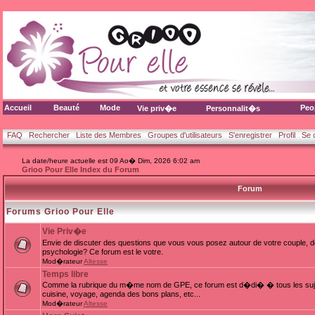
Accueil
Beauté
Mode
Peo
Vie priv�e
Personnalit�s
FAQ
Rechercher
Liste des Membres
Groupes d'utilisateurs
S'enregistrer
Profil
Se 
La date/heure actuelle est 09 Ao� Dim, 2026 6:02 am
Grioo Pour Elle Index du Forum
Forum
Forums Grioo Pour Elle
Vie Priv�e
Envie de discuter des questions que vous vous posez autour de votre couple, d
psychologie? Ce forum est le votre.
Mod�rateur
Altesse
Temps libre
Comme la rubrique du m�me nom de GPE, ce forum est d�di� � tous les sujets
cuisine, voyage, agenda des bons plans, etc...
Mod�rateur
Altesse