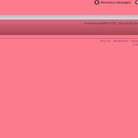
Nouveaux messages
Powered by
phpBB
© 2001, 2002 phpBB Group
Accueil
-
Newsletter
-
Nous
© 