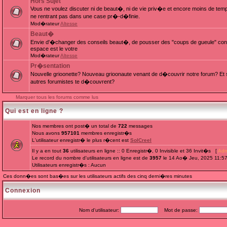
Hors Sujet
Vous ne voulez discuter ni de beaut�, ni de vie priv�e et encore moins de te
ne rentrant pas dans une case pr�-d�finie.
Mod�rateur
Altesse
Beaut�
Envie d'�changer des conseils beaut�, de pousser des "coups de gueule" cont
espace est le votre
Mod�rateur
Altesse
Pr�sentation
Nouvelle grioonette? Nouveau grioonaute venant de d�couvrir notre forum? Et s
autres forumistes te d�couvrent?
Marquer tous les forums comme lus
Qui est en ligne ?
Nos membres ont post� un total de
722
messages
Nous avons
957101
membres enregistr�s
L'utilisateur enregistr� le plus r�cent est
SolCreel
Il y a en tout
36
utilisateurs en ligne :: 0 Enregistr�, 0 Invisible et 36 Invit�s [
Adm
Le record du nombre d'utilisateurs en ligne est de
3957
le 14 Ao� Jeu, 2025 11:5
Utilisateurs enregistr�s : Aucun
Ces donn�es sont bas�es sur les utilisateurs actifs des cinq derni�res minutes
Connexion
Nom d'utilisateur:
Mot de passe: