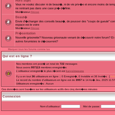
Hors Sujet
Vous ne voulez discuter ni de beaut�, ni de vie priv�e et encore moins de te
ne rentrant pas dans une case pr�-d�finie.
Mod�rateur
Altesse
Beaut�
Envie d'�changer des conseils beaut�, de pousser des "coups de gueule" cont
espace est le votre
Mod�rateur
Altesse
Pr�sentation
Nouvelle grioonette? Nouveau grioonaute venant de d�couvrir notre forum? Et s
autres forumistes te d�couvrent?
Marquer tous les forums comme lus
Qui est en ligne ?
Nos membres ont post� un total de
722
messages
Nous avons
957113
membres enregistr�s
L'utilisateur enregistr� le plus r�cent est
karysimpsons
Il y a en tout
36
utilisateurs en ligne :: 0 Enregistr�, 0 Invisible et 36 Invit�s [
Adm
Le record du nombre d'utilisateurs en ligne est de
3957
le 14 Ao� Jeu, 2025 11:5
Utilisateurs enregistr�s : Aucun
Ces donn�es sont bas�es sur les utilisateurs actifs des cinq derni�res minutes
Connexion
Nom d'utilisateur:
Mot de passe: