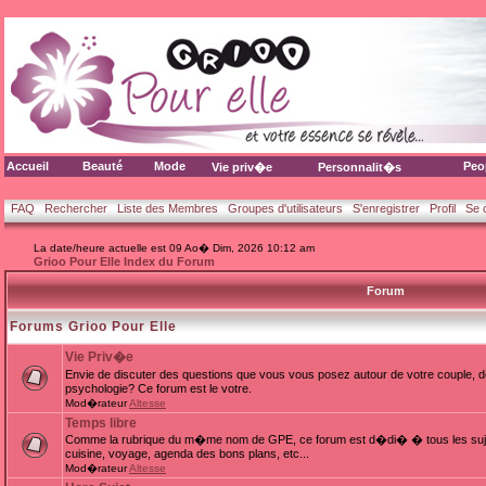
Accueil
Beauté
Mode
Peo
Vie priv�e
Personnalit�s
FAQ
Rechercher
Liste des Membres
Groupes d'utilisateurs
S'enregistrer
Profil
Se 
La date/heure actuelle est 09 Ao� Dim, 2026 10:12 am
Grioo Pour Elle Index du Forum
Forum
Forums Grioo Pour Elle
Vie Priv�e
Envie de discuter des questions que vous vous posez autour de votre couple, d
psychologie? Ce forum est le votre.
Mod�rateur
Altesse
Temps libre
Comme la rubrique du m�me nom de GPE, ce forum est d�di� � tous les sujets
cuisine, voyage, agenda des bons plans, etc...
Mod�rateur
Altesse