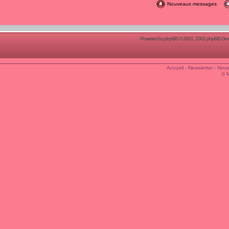
Nouveaux messages
Powered by
phpBB
© 2001, 2002 phpBB Group
Accueil
-
Newsletter
-
Nous
© 